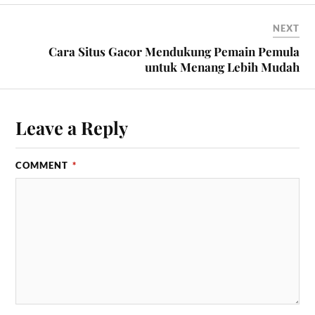
NEXT
Cara Situs Gacor Mendukung Pemain Pemula
untuk Menang Lebih Mudah
Leave a Reply
COMMENT
*