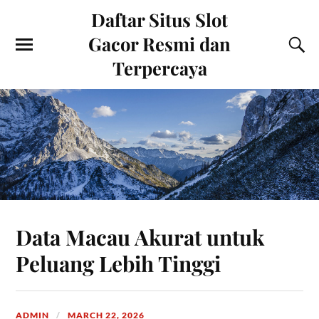
Daftar Situs Slot
Gacor Resmi dan
Terpercaya
Data Macau Akurat untuk
Peluang Lebih Tinggi
ADMIN
MARCH 22, 2026