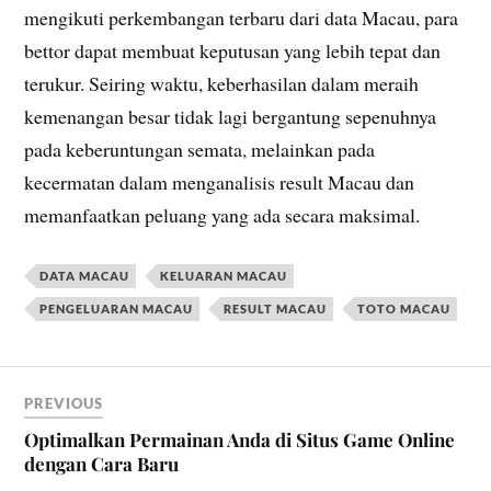
mengikuti perkembangan terbaru dari data Macau, para
bettor dapat membuat keputusan yang lebih tepat dan
terukur. Seiring waktu, keberhasilan dalam meraih
kemenangan besar tidak lagi bergantung sepenuhnya
pada keberuntungan semata, melainkan pada
kecermatan dalam menganalisis result Macau dan
memanfaatkan peluang yang ada secara maksimal.
DATA MACAU
KELUARAN MACAU
PENGELUARAN MACAU
RESULT MACAU
TOTO MACAU
PREVIOUS
Optimalkan Permainan Anda di Situs Game Online
dengan Cara Baru