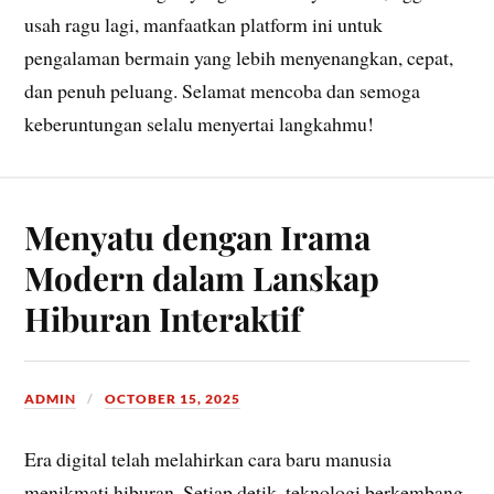
usah ragu lagi, manfaatkan platform ini untuk
pengalaman bermain yang lebih menyenangkan, cepat,
dan penuh peluang. Selamat mencoba dan semoga
keberuntungan selalu menyertai langkahmu!
Menyatu dengan Irama
Modern dalam Lanskap
Hiburan Interaktif
ADMIN
OCTOBER 15, 2025
Era digital telah melahirkan cara baru manusia
menikmati hiburan. Setiap detik, teknologi berkembang