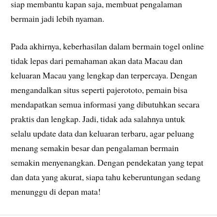
siap membantu kapan saja, membuat pengalaman
bermain jadi lebih nyaman.
Pada akhirnya, keberhasilan dalam bermain togel online
tidak lepas dari pemahaman akan data Macau dan
keluaran Macau yang lengkap dan terpercaya. Dengan
mengandalkan situs seperti pajerototo, pemain bisa
mendapatkan semua informasi yang dibutuhkan secara
praktis dan lengkap. Jadi, tidak ada salahnya untuk
selalu update data dan keluaran terbaru, agar peluang
menang semakin besar dan pengalaman bermain
semakin menyenangkan. Dengan pendekatan yang tepat
dan data yang akurat, siapa tahu keberuntungan sedang
menunggu di depan mata!