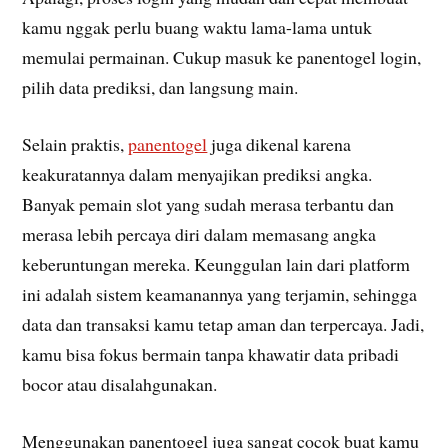
kamu nggak perlu buang waktu lama-lama untuk
memulai permainan. Cukup masuk ke panentogel login,
pilih data prediksi, dan langsung main.
Selain praktis,
panentogel
juga dikenal karena
keakuratannya dalam menyajikan prediksi angka.
Banyak pemain slot yang sudah merasa terbantu dan
merasa lebih percaya diri dalam memasang angka
keberuntungan mereka. Keunggulan lain dari platform
ini adalah sistem keamanannya yang terjamin, sehingga
data dan transaksi kamu tetap aman dan terpercaya. Jadi,
kamu bisa fokus bermain tanpa khawatir data pribadi
bocor atau disalahgunakan.
Menggunakan panentogel juga sangat cocok buat kamu