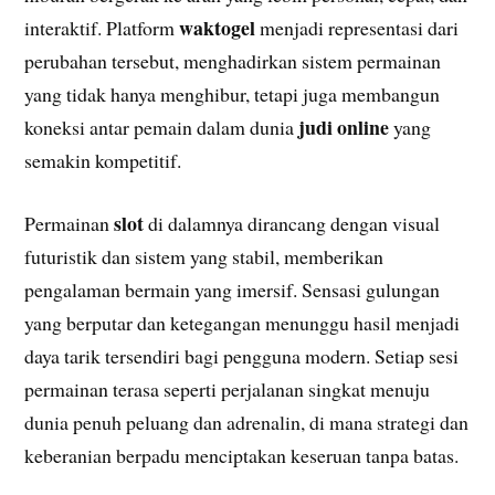
waktogel
interaktif. Platform
menjadi representasi dari
perubahan tersebut, menghadirkan sistem permainan
yang tidak hanya menghibur, tetapi juga membangun
judi online
koneksi antar pemain dalam dunia
yang
semakin kompetitif.
slot
Permainan
di dalamnya dirancang dengan visual
futuristik dan sistem yang stabil, memberikan
pengalaman bermain yang imersif. Sensasi gulungan
yang berputar dan ketegangan menunggu hasil menjadi
daya tarik tersendiri bagi pengguna modern. Setiap sesi
permainan terasa seperti perjalanan singkat menuju
dunia penuh peluang dan adrenalin, di mana strategi dan
keberanian berpadu menciptakan keseruan tanpa batas.