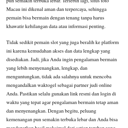
pun semakin terbuka lebar. Terlebih lagi, situs toto
Macau ini dikenal aman dan terpercaya, sehingga
pemain bisa bermain dengan tenang tanpa harus
khawatir kehilangan data atau informasi penting.
Tidak sedikit pemain slot yang juga beralih ke platform
ini karena kemudahan akses dan data lengkap yang
disediakan. Jadi, jika Anda ingin pengalaman bermain
yang lebih menyenangkan, lengkap, dan
menguntungkan, tidak ada salahnya untuk mencoba
mengandalkan waktogel sebagai partner judi online
Anda. Pastikan selalu gunakan link resmi dan login di
waktu yang tepat agar pengalaman bermain tetap aman
dan menyenangkan. Dengan begitu, peluang
kemenangan pun semakin terbuka lebar dan Anda bisa
mendapatkan hasil maksimal dari setiap taruhan yang