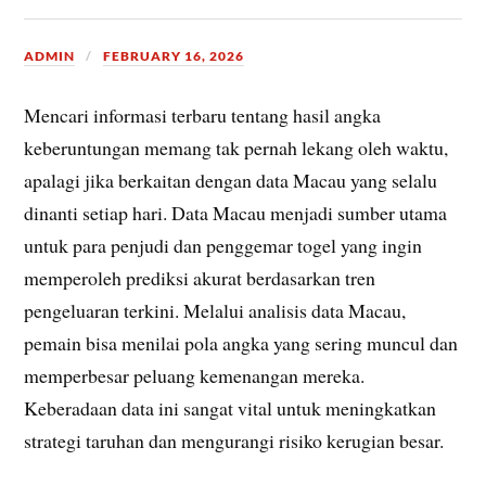
ADMIN
FEBRUARY 16, 2026
Mencari informasi terbaru tentang hasil angka
keberuntungan memang tak pernah lekang oleh waktu,
apalagi jika berkaitan dengan data Macau yang selalu
dinanti setiap hari. Data Macau menjadi sumber utama
untuk para penjudi dan penggemar togel yang ingin
memperoleh prediksi akurat berdasarkan tren
pengeluaran terkini. Melalui analisis data Macau,
pemain bisa menilai pola angka yang sering muncul dan
memperbesar peluang kemenangan mereka.
Keberadaan data ini sangat vital untuk meningkatkan
strategi taruhan dan mengurangi risiko kerugian besar.