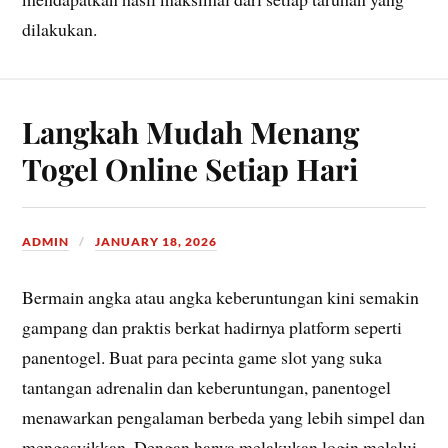
dilakukan.
Langkah Mudah Menang
Togel Online Setiap Hari
ADMIN
JANUARY 18, 2026
Bermain angka atau angka keberuntungan kini semakin
gampang dan praktis berkat hadirnya platform seperti
panentogel. Buat para pecinta game slot yang suka
tantangan adrenalin dan keberuntungan, panentogel
menawarkan pengalaman berbeda yang lebih simpel dan
mengasyikkan. Dengan hanya melakukan login melalui