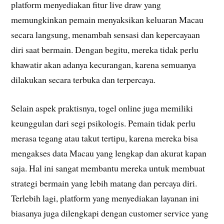
platform menyediakan fitur live draw yang
memungkinkan pemain menyaksikan keluaran Macau
secara langsung, menambah sensasi dan kepercayaan
diri saat bermain. Dengan begitu, mereka tidak perlu
khawatir akan adanya kecurangan, karena semuanya
dilakukan secara terbuka dan terpercaya.
Selain aspek praktisnya, togel online juga memiliki
keunggulan dari segi psikologis. Pemain tidak perlu
merasa tegang atau takut tertipu, karena mereka bisa
mengakses data Macau yang lengkap dan akurat kapan
saja. Hal ini sangat membantu mereka untuk membuat
strategi bermain yang lebih matang dan percaya diri.
Terlebih lagi, platform yang menyediakan layanan ini
biasanya juga dilengkapi dengan customer service yang