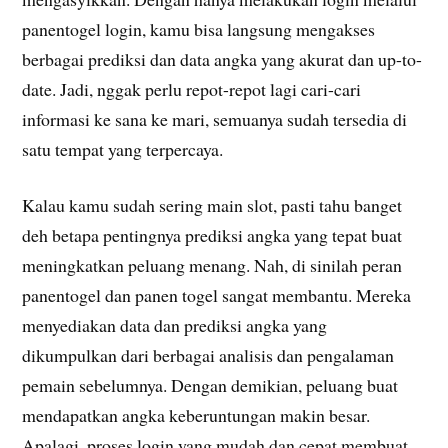
panentogel login, kamu bisa langsung mengakses
berbagai prediksi dan data angka yang akurat dan up-to-
date. Jadi, nggak perlu repot-repot lagi cari-cari
informasi ke sana ke mari, semuanya sudah tersedia di
satu tempat yang terpercaya.
Kalau kamu sudah sering main slot, pasti tahu banget
deh betapa pentingnya prediksi angka yang tepat buat
meningkatkan peluang menang. Nah, di sinilah peran
panentogel dan panen togel sangat membantu. Mereka
menyediakan data dan prediksi angka yang
dikumpulkan dari berbagai analisis dan pengalaman
pemain sebelumnya. Dengan demikian, peluang buat
mendapatkan angka keberuntungan makin besar.
Apalagi, proses login yang mudah dan cepat membuat