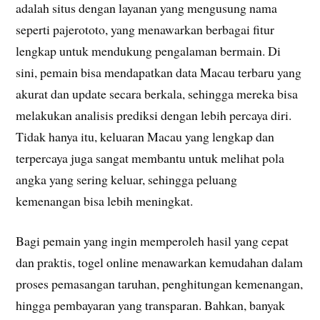
adalah situs dengan layanan yang mengusung nama
seperti pajerototo, yang menawarkan berbagai fitur
lengkap untuk mendukung pengalaman bermain. Di
sini, pemain bisa mendapatkan data Macau terbaru yang
akurat dan update secara berkala, sehingga mereka bisa
melakukan analisis prediksi dengan lebih percaya diri.
Tidak hanya itu, keluaran Macau yang lengkap dan
terpercaya juga sangat membantu untuk melihat pola
angka yang sering keluar, sehingga peluang
kemenangan bisa lebih meningkat.
Bagi pemain yang ingin memperoleh hasil yang cepat
dan praktis, togel online menawarkan kemudahan dalam
proses pemasangan taruhan, penghitungan kemenangan,
hingga pembayaran yang transparan. Bahkan, banyak