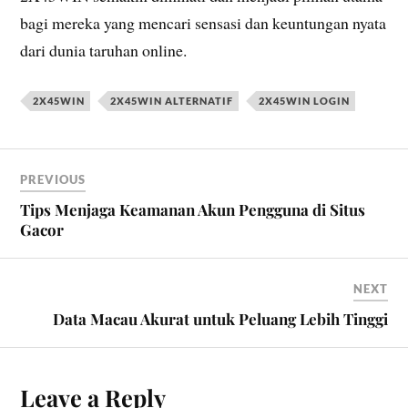
bagi mereka yang mencari sensasi dan keuntungan nyata
dari dunia taruhan online.
2X45WIN
2X45WIN ALTERNATIF
2X45WIN LOGIN
PREVIOUS
Tips Menjaga Keamanan Akun Pengguna di Situs
Gacor
NEXT
Data Macau Akurat untuk Peluang Lebih Tinggi
Leave a Reply