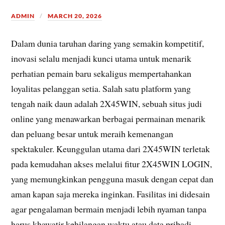
ADMIN
MARCH 20, 2026
Dalam dunia taruhan daring yang semakin kompetitif,
inovasi selalu menjadi kunci utama untuk menarik
perhatian pemain baru sekaligus mempertahankan
loyalitas pelanggan setia. Salah satu platform yang
tengah naik daun adalah 2X45WIN, sebuah situs judi
online yang menawarkan berbagai permainan menarik
dan peluang besar untuk meraih kemenangan
spektakuler. Keunggulan utama dari 2X45WIN terletak
pada kemudahan akses melalui fitur 2X45WIN LOGIN,
yang memungkinkan pengguna masuk dengan cepat dan
aman kapan saja mereka inginkan. Fasilitas ini didesain
agar pengalaman bermain menjadi lebih nyaman tanpa
harus khawatir kehilangan waktu atau data pribadi,