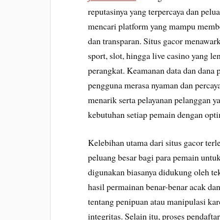
reputasinya yang terpercaya dan pel
mencari platform yang mampu member
dan transparan. Situs gacor menawark
sport, slot, hingga live casino yang 
perangkat. Keamanan data dan dana p
pengguna merasa nyaman dan percaya 
menarik serta pelayanan pelanggan y
kebutuhan setiap pemain dengan opti
Kelebihan utama dari situs gacor ter
peluang besar bagi para pemain untu
digunakan biasanya didukung oleh tek
hasil permainan benar-benar acak dan
tentang penipuan atau manipulasi ka
integritas. Selain itu, proses pendaft