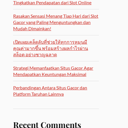
Tingkatkan Pendapatan dari Slot Online
Rasakan Sensasi Menang Tiap Hari dari Slot
Gacor yang Paling Menguntungkan dan
Mudah Dimainkan!
เปิดเผยเคล็ดลับที่ช่วยให้ทุกการหมุนมี
คุณค่ามากขึ้น พร้อมสร้างผลกำไรผ่าน
สล็อต อย่างชาญฉลาด
Strategi Memanfaatkan Situs Gacor Agar
Mendapatkan Keuntungan Maksimal
Perbandingan Antara Situs Gacor dan
Platform Taruhan Lainnya
Recent Comments