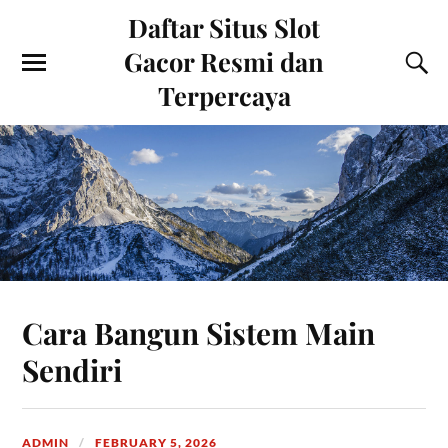
Daftar Situs Slot
Gacor Resmi dan
Terpercaya
Cara Bangun Sistem Main
Sendiri
ADMIN
FEBRUARY 5, 2026