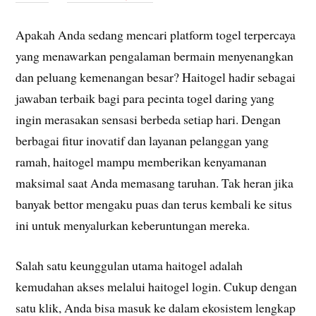
Apakah Anda sedang mencari platform togel terpercaya
yang menawarkan pengalaman bermain menyenangkan
dan peluang kemenangan besar? Haitogel hadir sebagai
jawaban terbaik bagi para pecinta togel daring yang
ingin merasakan sensasi berbeda setiap hari. Dengan
berbagai fitur inovatif dan layanan pelanggan yang
ramah, haitogel mampu memberikan kenyamanan
maksimal saat Anda memasang taruhan. Tak heran jika
banyak bettor mengaku puas dan terus kembali ke situs
ini untuk menyalurkan keberuntungan mereka.
Salah satu keunggulan utama haitogel adalah
kemudahan akses melalui haitogel login. Cukup dengan
satu klik, Anda bisa masuk ke dalam ekosistem lengkap