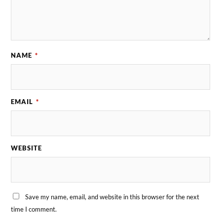
NAME
*
EMAIL
*
WEBSITE
Save my name, email, and website in this browser for the next
time I comment.