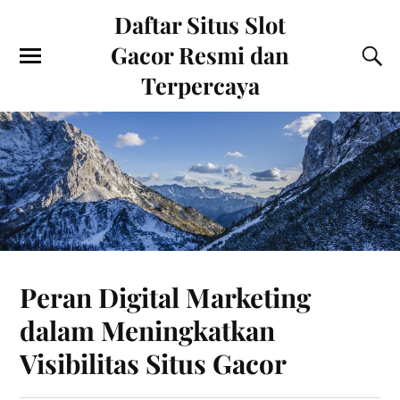
Daftar Situs Slot
Gacor Resmi dan
Terpercaya
Peran Digital Marketing
dalam Meningkatkan
Visibilitas Situs Gacor