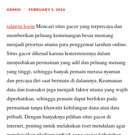
ADMIN
FEBRUARY 5, 2026
jalawin login
Mencari situs gacor yang terpercaya dan
memberikan peluang kemenangan besar memang
menjadi prioritas utama para penggemar taruhan online.
Situs gacor dikenal karena konsistensinya dalam
menyediakan permainan yang adil dan peluang menang
yang tinggi, sehingga banyak pemain merasa nyaman
dan percaya diri saat bermain di dalamnya. Keamanan
data dan transaksi juga menjadi faktor utama yang wajib
diperhatikan, sehingga pemain dapat berfokus pada
permainan tanpa khawatir kehilangan dana atau data
pribadi. Dengan banyaknya pilihan situs gacor di
internet, penting untuk melakukan riset mendalam agar
mendapatkan platform terbaik yang sesuai kebutuhan