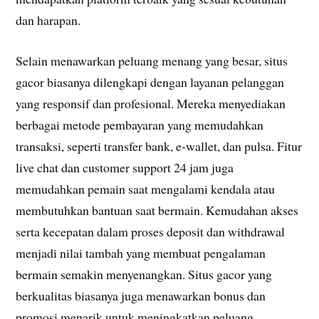
dan harapan.
Selain menawarkan peluang menang yang besar, situs
gacor biasanya dilengkapi dengan layanan pelanggan
yang responsif dan profesional. Mereka menyediakan
berbagai metode pembayaran yang memudahkan
transaksi, seperti transfer bank, e-wallet, dan pulsa. Fitur
live chat dan customer support 24 jam juga
memudahkan pemain saat mengalami kendala atau
membutuhkan bantuan saat bermain. Kemudahan akses
serta kecepatan dalam proses deposit dan withdrawal
menjadi nilai tambah yang membuat pengalaman
bermain semakin menyenangkan. Situs gacor yang
berkualitas biasanya juga menawarkan bonus dan
promosi menarik untuk meningkatkan peluang