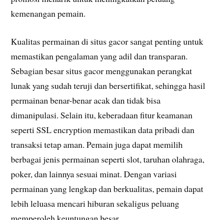
kemenangan pemain.
Kualitas permainan di situs gacor sangat penting untuk
memastikan pengalaman yang adil dan transparan.
Sebagian besar situs gacor menggunakan perangkat
lunak yang sudah teruji dan bersertifikat, sehingga hasil
permainan benar-benar acak dan tidak bisa
dimanipulasi. Selain itu, keberadaan fitur keamanan
seperti SSL encryption memastikan data pribadi dan
transaksi tetap aman. Pemain juga dapat memilih
berbagai jenis permainan seperti slot, taruhan olahraga,
poker, dan lainnya sesuai minat. Dengan variasi
permainan yang lengkap dan berkualitas, pemain dapat
lebih leluasa mencari hiburan sekaligus peluang
memperoleh keuntungan besar.