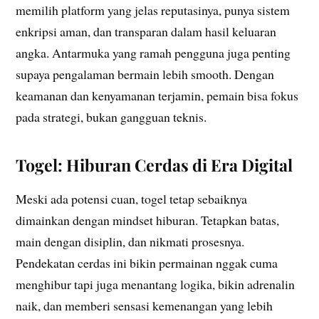
memilih platform yang jelas reputasinya, punya sistem
enkripsi aman, dan transparan dalam hasil keluaran
angka. Antarmuka yang ramah pengguna juga penting
supaya pengalaman bermain lebih smooth. Dengan
keamanan dan kenyamanan terjamin, pemain bisa fokus
pada strategi, bukan gangguan teknis.
Togel: Hiburan Cerdas di Era Digital
Meski ada potensi cuan, togel tetap sebaiknya
dimainkan dengan mindset hiburan. Tetapkan batas,
main dengan disiplin, dan nikmati prosesnya.
Pendekatan cerdas ini bikin permainan nggak cuma
menghibur tapi juga menantang logika, bikin adrenalin
naik, dan memberi sensasi kemenangan yang lebih