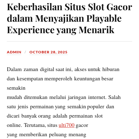
Keberhasilan Situs Slot Gacor
dalam Menyajikan Playable
Experience yang Menarik
ADMIN
OCTOBER 28, 2025
Dalam zaman digital saat ini, akses untuk hiburan
dan kesempatan memperoleh keuntungan besar
semakin
mudah ditemukan melalui jaringan internet. Salah
satu jenis permainan yang semakin populer dan
dicari banyak orang adalah permainan slot
online. Terutama, situs
ulti700
gacor
yang memberikan peluang menang