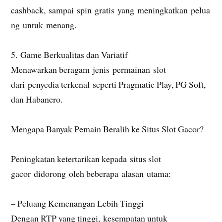
cashback, sampai spin gratis yang meningkatkan pelua
ng untuk menang.
5. Game Berkualitas dan Variatif
Menawarkan beragam jenis permainan slot
dari penyedia terkenal seperti Pragmatic Play, PG Soft,
dan Habanero.
Mengapa Banyak Pemain Beralih ke Situs Slot Gacor?
Peningkatan ketertarikan kepada situs slot
gacor didorong oleh beberapa alasan utama:
– Peluang Kemenangan Lebih Tinggi
Dengan RTP yang tinggi, kesempatan untuk