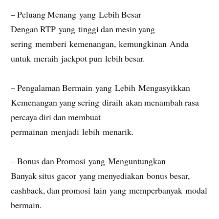
– Peluang Menang yang Lebih Besar
Dengan RTP yang tinggi dan mesin yang
sering memberi kemenangan, kemungkinan Anda
untuk meraih jackpot pun lebih besar.
– Pengalaman Bermain yang Lebih Mengasyikkan
Kemenangan yang sering diraih akan menambah rasa
percaya diri dan membuat
permainan menjadi lebih menarik.
– Bonus dan Promosi yang Menguntungkan
Banyak situs gacor yang menyediakan bonus besar,
cashback, dan promosi lain yang memperbanyak modal
bermain.