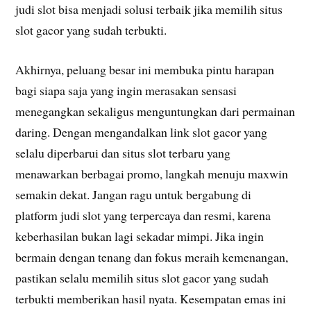
judi slot bisa menjadi solusi terbaik jika memilih situs
slot gacor yang sudah terbukti.
Akhirnya, peluang besar ini membuka pintu harapan
bagi siapa saja yang ingin merasakan sensasi
menegangkan sekaligus menguntungkan dari permainan
daring. Dengan mengandalkan link slot gacor yang
selalu diperbarui dan situs slot terbaru yang
menawarkan berbagai promo, langkah menuju maxwin
semakin dekat. Jangan ragu untuk bergabung di
platform judi slot yang terpercaya dan resmi, karena
keberhasilan bukan lagi sekadar mimpi. Jika ingin
bermain dengan tenang dan fokus meraih kemenangan,
pastikan selalu memilih situs slot gacor yang sudah
terbukti memberikan hasil nyata. Kesempatan emas ini