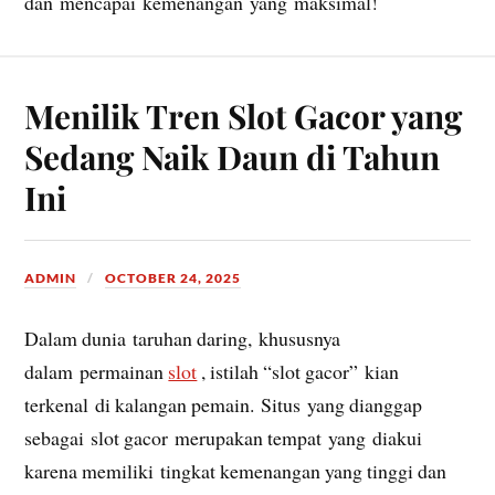
dan mencapai kemenangan yang maksimal!
Menilik Tren Slot Gacor yang
Sedang Naik Daun di Tahun
Ini
ADMIN
OCTOBER 24, 2025
Dalam dunia taruhan daring, khususnya
dalam permainan
slot
, istilah “slot gacor” kian
terkenal di kalangan pemain. Situs yang dianggap
sebagai slot gacor merupakan tempat yang diakui
karena memiliki tingkat kemenangan yang tinggi dan