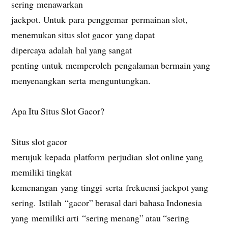
sering menawarkan
jackpot. Untuk para penggemar permainan slot,
menemukan situs slot gacor yang dapat
dipercaya adalah hal yang sangat
penting untuk memperoleh pengalaman bermain yang
menyenangkan serta menguntungkan.
Apa Itu Situs Slot Gacor?
Situs slot gacor
merujuk kepada platform perjudian slot online yang
memiliki tingkat
kemenangan yang tinggi serta frekuensi jackpot yang
sering. Istilah “gacor” berasal dari bahasa Indonesia
yang memiliki arti “sering menang” atau “sering