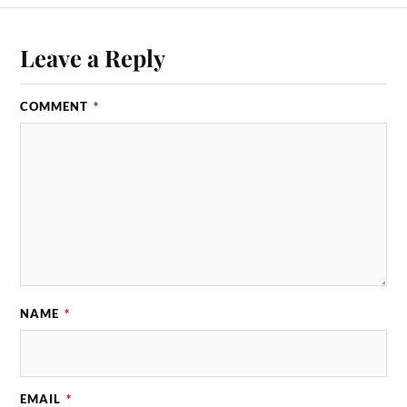
Leave a Reply
COMMENT
*
NAME
*
EMAIL
*