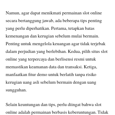
Namun, agar dapat menikmati permainan slot online
secara bertanggung jawab, ada beberapa tips penting
yang perlu diperhatikan. Pertama, tetapkan batas
kemenangan dan kerugian sebelum mulai bermain.
Penting untuk mengelola keuangan agar tidak terjebak
dalam perjudian yang berlebihan. Kedua, pilih situs slot
online yang terpercaya dan berlisensi resmi untuk
memastikan keamanan data dan transaksi. Ketiga,
manfaatkan fitur demo untuk berlatih tanpa risiko
kerugian uang asli sebelum bermain dengan uang
sungguhan.
Selain keuntungan dan tips, perlu diingat bahwa slot
online adalah permainan berbasis keberuntungan. Tidak