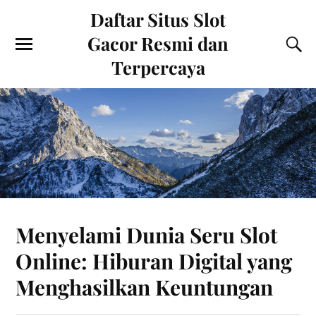
Daftar Situs Slot
Gacor Resmi dan
Terpercaya
Menyelami Dunia Seru Slot
Online: Hiburan Digital yang
Menghasilkan Keuntungan