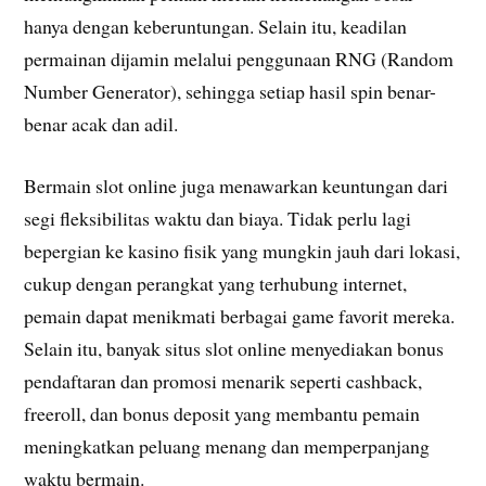
hanya dengan keberuntungan. Selain itu, keadilan
permainan dijamin melalui penggunaan RNG (Random
Number Generator), sehingga setiap hasil spin benar-
benar acak dan adil.
Bermain slot online juga menawarkan keuntungan dari
segi fleksibilitas waktu dan biaya. Tidak perlu lagi
bepergian ke kasino fisik yang mungkin jauh dari lokasi,
cukup dengan perangkat yang terhubung internet,
pemain dapat menikmati berbagai game favorit mereka.
Selain itu, banyak situs slot online menyediakan bonus
pendaftaran dan promosi menarik seperti cashback,
freeroll, dan bonus deposit yang membantu pemain
meningkatkan peluang menang dan memperpanjang
waktu bermain.