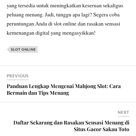
yang tersedia untuk meningkatkan keseruan sekaligus
peluang menang. Jadi, tunggu apa lagi? Segera coba
peruntungan Anda di slot online dan rasakan sensasi
kemenangan digital yang mengasyikkan!
SLOT ONLINE
PREVIOUS
Panduan Lengkap Mengenai Mahjong Slot: Cara
Bermain dan Tips Menang
NEXT
Daftar Sekarang dan Rasakan Sensasi Menang di
Situs Gacor Sakau Toto