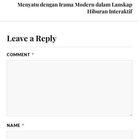
Menyatu dengan Irama Modern dalam Lanskap
Hiburan Interaktif
Leave a Reply
COMMENT
*
NAME
*