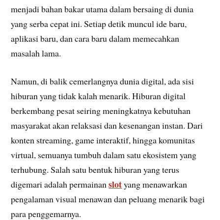
menjadi bahan bakar utama dalam bersaing di dunia
yang serba cepat ini. Setiap detik muncul ide baru,
aplikasi baru, dan cara baru dalam memecahkan
masalah lama.
Namun, di balik cemerlangnya dunia digital, ada sisi
hiburan yang tidak kalah menarik. Hiburan digital
berkembang pesat seiring meningkatnya kebutuhan
masyarakat akan relaksasi dan kesenangan instan. Dari
konten streaming, game interaktif, hingga komunitas
virtual, semuanya tumbuh dalam satu ekosistem yang
terhubung. Salah satu bentuk hiburan yang terus
slot
digemari adalah permainan
yang menawarkan
pengalaman visual menawan dan peluang menarik bagi
para penggemarnya.