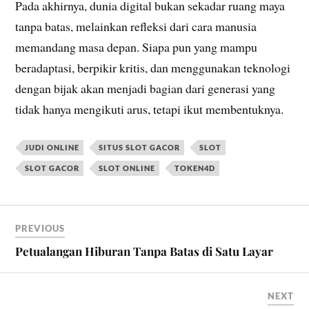
Pada akhirnya, dunia digital bukan sekadar ruang maya
tanpa batas, melainkan refleksi dari cara manusia
memandang masa depan. Siapa pun yang mampu
beradaptasi, berpikir kritis, dan menggunakan teknologi
dengan bijak akan menjadi bagian dari generasi yang
tidak hanya mengikuti arus, tetapi ikut membentuknya.
JUDI ONLINE
SITUS SLOT GACOR
SLOT
SLOT GACOR
SLOT ONLINE
TOKEN4D
PREVIOUS
Petualangan Hiburan Tanpa Batas di Satu Layar
NEXT