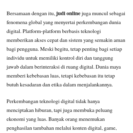
judi online
Bersamaan dengan itu,
juga muncul sebagai
fenomena global yang menyertai perkembangan dunia
digital. Platform-platform berbasis teknologi
memberikan akses cepat dan sistem yang semakin aman
bagi pengguna. Meski begitu, tetap penting bagi setiap
individu untuk memiliki kontrol diri dan tanggung
jawab dalam berinteraksi di ruang digital. Dunia maya
memberi kebebasan luas, tetapi kebebasan itu tetap
butuh kesadaran dan etika dalam menjalankannya.
Perkembangan teknologi digital tidak hanya
menciptakan hiburan, tapi juga membuka peluang
ekonomi yang luas. Banyak orang menemukan
penghasilan tambahan melalui konten digital, game,