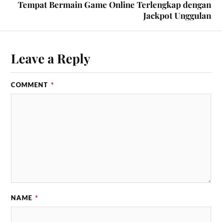
Tempat Bermain Game Online Terlengkap dengan
Jackpot Unggulan
Leave a Reply
COMMENT
*
NAME
*