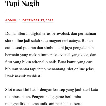
Tapi Nagih
ADMIN
DECEMBER 17, 2025
Dunia hiburan digital terus berevolusi, dan permainan
slot online jadi salah satu magnet terkuatnya. Bukan
cuma soal putaran dan simbol, tapi juga pengalaman
bermain yang makin immersive, visual yang kece, dan
fitur yang bikin adrenalin naik. Buat kamu yang cari
hiburan santai tapi tetap menantang, slot online jelas
layak masuk wishlist.
Slot masa kini hadir dengan konsep yang jauh dari kata
membosankan. Pengembang game berlomba
menghadirkan tema unik, animasi halus, serta