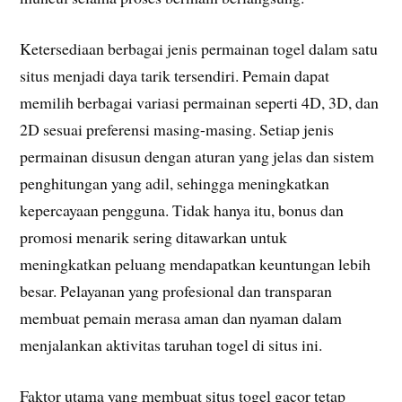
Ketersediaan berbagai jenis permainan togel dalam satu
situs menjadi daya tarik tersendiri. Pemain dapat
memilih berbagai variasi permainan seperti 4D, 3D, dan
2D sesuai preferensi masing-masing. Setiap jenis
permainan disusun dengan aturan yang jelas dan sistem
penghitungan yang adil, sehingga meningkatkan
kepercayaan pengguna. Tidak hanya itu, bonus dan
promosi menarik sering ditawarkan untuk
meningkatkan peluang mendapatkan keuntungan lebih
besar. Pelayanan yang profesional dan transparan
membuat pemain merasa aman dan nyaman dalam
menjalankan aktivitas taruhan togel di situs ini.
Faktor utama yang membuat situs togel gacor tetap