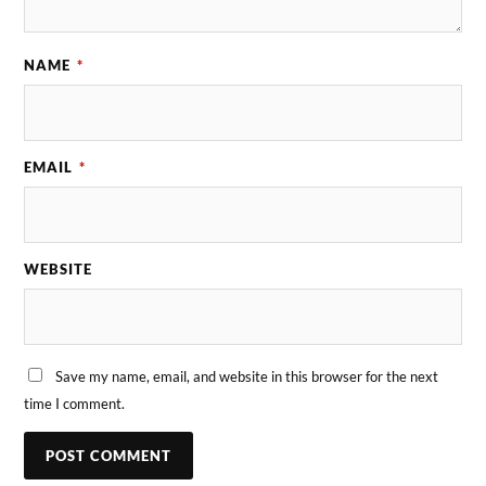
NAME
*
EMAIL
*
WEBSITE
Save my name, email, and website in this browser for the next
time I comment.