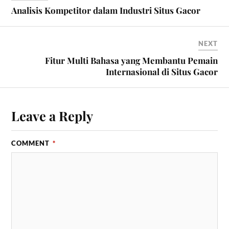
Analisis Kompetitor dalam Industri Situs Gacor
NEXT
Fitur Multi Bahasa yang Membantu Pemain
Internasional di Situs Gacor
Leave a Reply
COMMENT
*