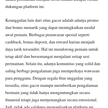
dukungan platform ini.
Keunggulan lain dari situs gacor adalah adanya promo
dan bonus menarik yang dapat meningkatkan modal
awal pemain. Berbagai penawaran spesial seperti
cashback, bonus deposit, dan reward harian menjadi
daya tarik tersendiri. Hal ini mendorong pemain untuk
tetap aktif dan bersemangat menjalani setiap sesi
permainan. Selain itu, adanya komunitas yang solid dan
saling berbagi pengalaman juga memperkaya wawasan
para pengguna. Dengan segala fitur unggulan yang
tersedia, situs gacor mampu memberikan pengalaman
bermain yang tidak hanya menguntungkan secara
finansial tetapi juga menyenangkan secara emosional.
Jadi, tidak ada salahnya memanfaatkan platform ini