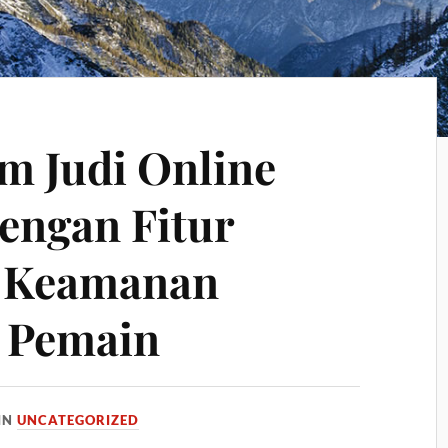
rm Judi Online
engan Fitur
 Keamanan
i Pemain
IN
UNCATEGORIZED