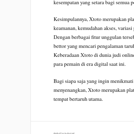
kesempatan yang setara bagi semua 
Kesimpulannya, Xtoto merupakan pla
keamanan, kemudahan akses, variasi 
Dengan berbagai fitur unggulan terse
bettor yang mencari pengalaman taruh
Keberadaan Xtoto di dunia judi onli
para pemain di era digital saat ini.
Bagi siapa saja yang ingin menikmat
menyenangkan, Xtoto merupakan platf
tempat bertaruh utama.