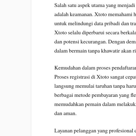
Salah satu aspek utama yang menjadi
adalah keamanan. Xtoto memahami hal
untuk melindungi data pribadi dan t
Xtoto selalu diperbarui secara berka
dan potensi kecurangan. Dengan demi
dalam bermain tanpa khawatir akan r
Kemudahan dalam proses pendaftaran 
Proses registrasi di Xtoto sangat cep
langsung memulai taruhan tanpa har
berbagai metode pembayaran yang flek
memudahkan pemain dalam melakukan
dan aman.
Layanan pelanggan yang profesional d