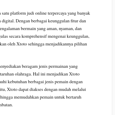
satu platform judi online terpercaya yang banyak
 digital. Dengan berbagai keunggulan fitur dan
engalaman bermain yang aman, nyaman, dan
gulas secara komprehensif mengenai keunggulan,
rkan oleh Xtoto sehingga menjadikannya pilihan
 menyediakan beragam jenis permainan yang
a taruhan olahraga. Hal ini menjadikan Xtoto
hi kebutuhan berbagai jenis pemain dengan
 itu, Xtoto dapat diakses dengan mudah melalui
sehingga memudahkan pemain untuk bertaruh
mbatan.