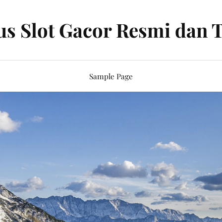
tus Slot Gacor Resmi dan 
Sample Page