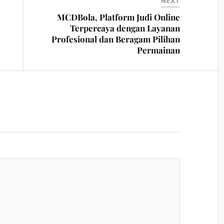
NEXT
MCDBola, Platform Judi Online
Terpercaya dengan Layanan
Profesional dan Beragam Pilihan
Permainan