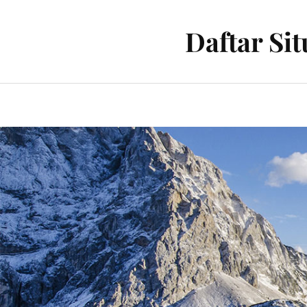
Daftar Si