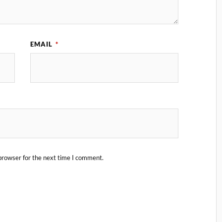
EMAIL
*
browser for the next time I comment.