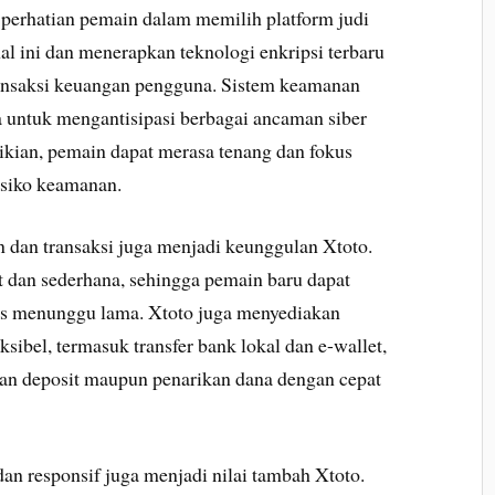
 perhatian pemain dalam memilih platform judi
 ini dan menerapkan teknologi enkripsi terbaru
ransaksi keuangan pengguna. Sistem keamanan
la untuk mengantisipasi berbagai ancaman siber
kian, pemain dapat merasa tenang dan fokus
isiko keamanan.
dan transaksi juga menjadi keunggulan Xtoto.
at dan sederhana, sehingga pemain baru dapat
us menunggu lama. Xtoto juga menyediakan
sibel, termasuk transfer bank lokal dan e-wallet,
 deposit maupun penarikan dana dengan cepat
an responsif juga menjadi nilai tambah Xtoto.