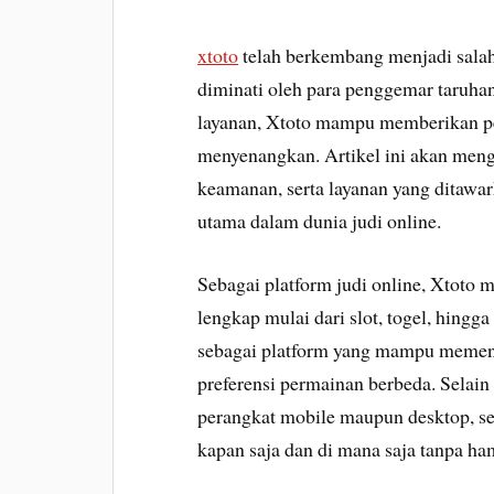
xtoto
telah berkembang menjadi salah 
diminati oleh para penggemar taruhan
layanan, Xtoto mampu memberikan p
menyenangkan. Artikel ini akan men
keamanan, serta layanan yang ditawa
utama dalam dunia judi online.
Sebagai platform judi online, Xtoto
lengkap mulai dari slot, togel, hingg
sebagai platform yang mampu memenu
preferensi permainan berbeda. Selain
perangkat mobile maupun desktop, 
kapan saja dan di mana saja tanpa ha