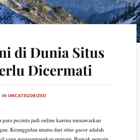
ni di Dunia Situs
erlu Dicermati
IN
UNCATEGORIZED
 para pecinta judi online karena menawarkan
an. Keunggulan utama dari situs gacor adalah
sil yang menguntungkan pemain. Banyak pemain