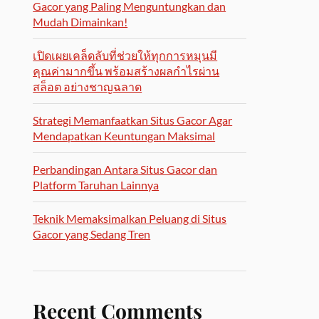
Gacor yang Paling Menguntungkan dan
Mudah Dimainkan!
เปิดเผยเคล็ดลับที่ช่วยให้ทุกการหมุนมี
คุณค่ามากขึ้น พร้อมสร้างผลกำไรผ่าน
สล็อต อย่างชาญฉลาด
Strategi Memanfaatkan Situs Gacor Agar
Mendapatkan Keuntungan Maksimal
Perbandingan Antara Situs Gacor dan
Platform Taruhan Lainnya
Teknik Memaksimalkan Peluang di Situs
Gacor yang Sedang Tren
Recent Comments