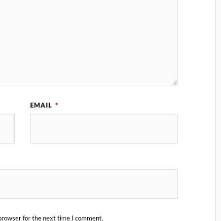
EMAIL
*
browser for the next time I comment.