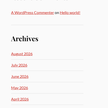
A WordPress Commenter
on
Hello world!
Archives
August 2026
July 2026
June 2026
May 2026
April 2026