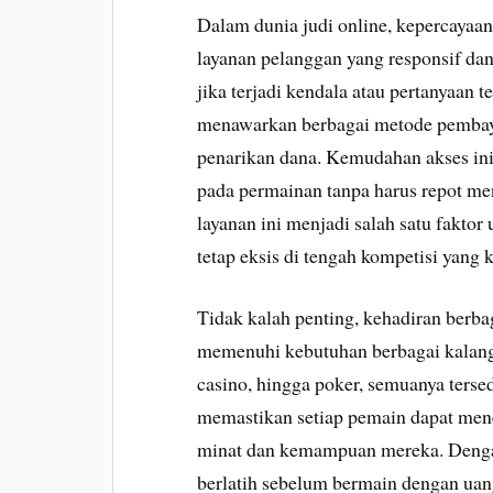
Dalam dunia judi online, kepercayaan
layanan pelanggan yang responsif da
jika terjadi kendala atau pertanyaan t
menawarkan berbagai metode pembay
penarikan dana. Kemudahan akses in
pada permainan tanpa harus repot men
layanan ini menjadi salah satu faktor
tetap eksis di tengah kompetisi yang k
Tidak kalah penting, kehadiran berba
memenuhi kebutuhan berbagai kalangan
casino, hingga poker, semuanya terse
memastikan setiap pemain dapat men
minat dan kemampuan mereka. Dengan
berlatih sebelum bermain dengan uan