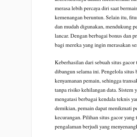
merasa lebih percaya diri saat berm
kemenangan beruntun. Selain itu, fitur
dan mudah digunakan, mendukung pe
lancar. Dengan berbagai bonus dan pr
bagi mereka yang ingin merasakan se
Keberhasilan dari sebuah situs gacor 
dibangun selama ini. Pengelola sit
kenyamanan pemain, sehingga transak
tanpa risiko kehilangan data. Sistem
mengatasi berbagai kendala teknis ya
demikian, pemain dapat menikmati pe
kecurangan. Pilihan situs gacor yang
pengalaman berjudi yang menyenangk