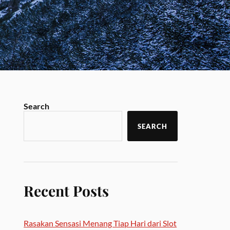
Search
SEARCH
Recent Posts
Rasakan Sensasi Menang Tiap Hari dari Slot