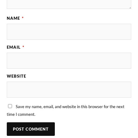
NAME
*
EMAIL
*
WEBSITE
Save my name, email, and website in this browser for the next
time I comment.