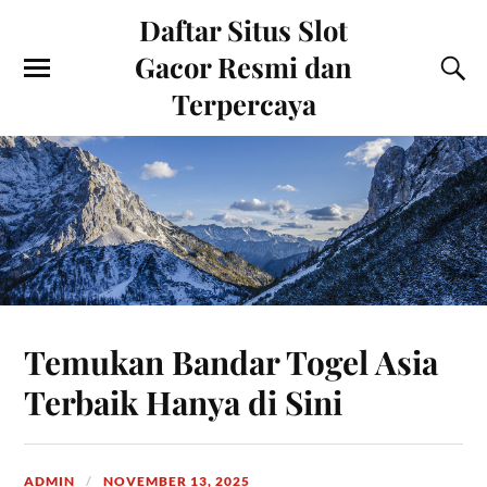
Daftar Situs Slot
Gacor Resmi dan
Terpercaya
Temukan Bandar Togel Asia
Terbaik Hanya di Sini
ADMIN
NOVEMBER 13, 2025