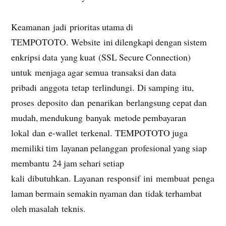
Keamanan jadi prioritas utama di
TEMPOTOTO. Website ini dilengkapi dengan sistem
enkripsi data yang kuat (SSL Secure Connection)
untuk menjaga agar semua transaksi dan data
pribadi anggota tetap terlindungi. Di samping itu,
proses deposito dan penarikan berlangsung cepat dan
mudah, mendukung banyak metode pembayaran
lokal dan e-wallet terkenal. TEMPOTOTO juga
memiliki tim layanan pelanggan profesional yang siap
membantu 24 jam sehari setiap
kali dibutuhkan. Layanan responsif ini membuat penga
laman bermain semakin nyaman dan tidak terhambat
oleh masalah teknis.