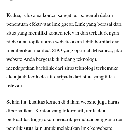
Kedua, relevansi konten sangat berpengaruh dalam
penentuan efektivitas link gacor. Link yang berasal dari
situs yang memiliki konten relevan dan terkait dengan
niche atau topik utama website akan lebih bernilai dan
memberikan manfaat SEO yang optimal. Misalnya, jika
website Anda bergerak di bidang teknologi,
mendapatkan backlink dari situs teknologi terkemuka
akan jauh lebih efektif daripada dari situs yang tidak
relevan.
Selain itu, kualitas konten di dalam website juga harus
diperhatikan. Konten yang informatif, unik, dan
berkualitas tinggi akan menarik perhatian pengguna dan
pemilik situs lain untuk melakukan link ke website