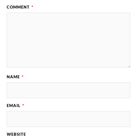
COMMENT
*
NAME
*
EMAIL
*
WEBSITE