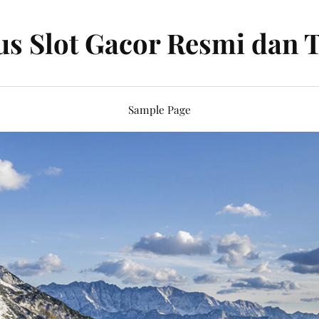
tus Slot Gacor Resmi dan 
Sample Page