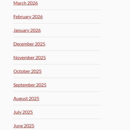
March 2026
February 2026
January 2026
December 2025
November 2025
October 2025
September 2025
August 2025
July 2025
June 2025