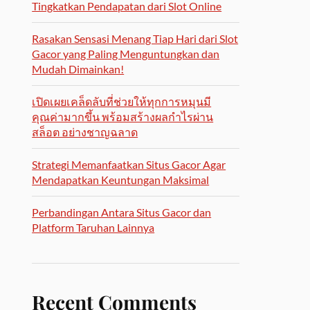
Tingkatkan Pendapatan dari Slot Online
Rasakan Sensasi Menang Tiap Hari dari Slot
Gacor yang Paling Menguntungkan dan
Mudah Dimainkan!
เปิดเผยเคล็ดลับที่ช่วยให้ทุกการหมุนมี
คุณค่ามากขึ้น พร้อมสร้างผลกำไรผ่าน
สล็อต อย่างชาญฉลาด
Strategi Memanfaatkan Situs Gacor Agar
Mendapatkan Keuntungan Maksimal
Perbandingan Antara Situs Gacor dan
Platform Taruhan Lainnya
Recent Comments