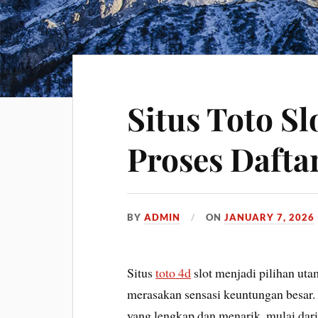
Situs Toto Sl
Proses Dafta
BY
ADMIN
ON
JANUARY 7, 2026
Situs
toto 4d
slot menjadi pilihan uta
merasakan sensasi keuntungan besar. 
yang lengkap dan menarik, mulai dar