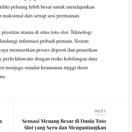
liki peluang lebih besar untuk mendapatkan
 maksimal dari setiap sesi permainan.
rioritas utama di situs toto slot. Teknologi
lindungi informasi pribadi pemain. Sistem
aya memastikan proses deposit dan penarikan
k perlu khawatir dengan risiko kehilangan data
men menjaga standar keamanan tinggi demi
na.
NEXT
a
Sensasi Menang Besar di Dunia Toto
Slot yang Seru dan Menguntungkan