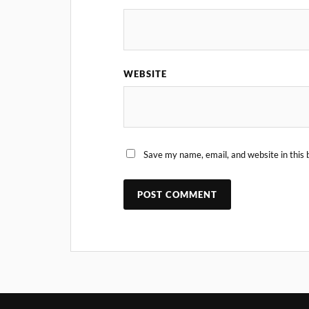
WEBSITE
Save my name, email, and website in this 