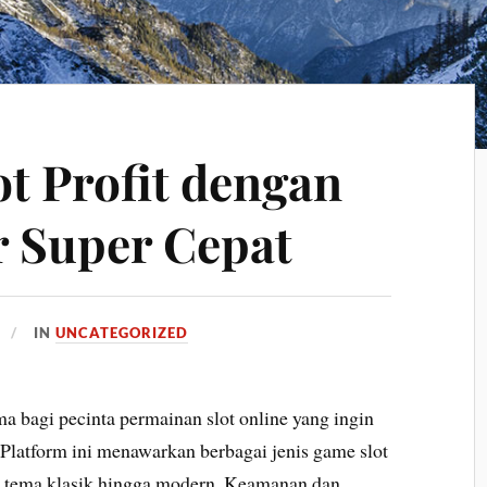
ot Profit dengan
r Super Cepat
IN
UNCATEGORIZED
ma bagi pecinta permainan slot online yang ingin
Platform ini menawarkan berbagai jenis game slot
i tema klasik hingga modern. Keamanan dan