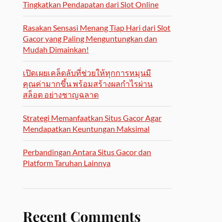
Tingkatkan Pendapatan dari Slot Online
Rasakan Sensasi Menang Tiap Hari dari Slot
Gacor yang Paling Menguntungkan dan
Mudah Dimainkan!
เปิดเผยเคล็ดลับที่ช่วยให้ทุกการหมุนมี
คุณค่ามากขึ้น พร้อมสร้างผลกำไรผ่าน
สล็อต อย่างชาญฉลาด
Strategi Memanfaatkan Situs Gacor Agar
Mendapatkan Keuntungan Maksimal
Perbandingan Antara Situs Gacor dan
Platform Taruhan Lainnya
Recent Comments