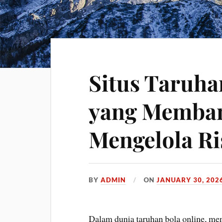
Situs Taruha
yang Memba
Mengelola Ri
BY
ADMIN
ON
JANUARY 30, 202
Dalam dunia taruhan bola online, men