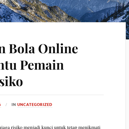
n Bola Online
ntu Pemain
siko
6
IN
UNCATEGORIZED
jaga risiko menjadi kunci untuk tetap menikmati