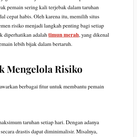
ak pemain sering kali terjebak dalam taruhan
l cepat habis. Oleh karena itu, memilih situs
en risiko menjadi langkah penting bagi setiap
timun merah
ak diperhatikan adalah
, yang dikenal
main lebih bijak dalam bertaruh.
uk Mengelola Risiko
nawarkan berbagai fitur untuk membantu pemain
aksimum taruhan setiap hari. Dengan adanya
 secara drastis dapat diminimalisir. Misalnya,