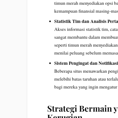
timun merah menyediakan opsi ba
kemampuan finansial masing-mas
Statistik Tim dan Analisis Per
Akses informasi statistik tim, ca
sangat membantu dalam membuat k
seperti timun merah menyediakan d
menilai peluang sebelum memasa
Sistem Pengingat dan Notifikasi
Beberapa situs menawarkan pengi
melebihi batas taruhan atau terlalu
bagi mereka yang ingin mengatur 
Strategi Bermain 
Kerugian