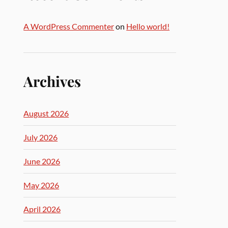
A WordPress Commenter
on
Hello world!
Archives
August 2026
July 2026
June 2026
May 2026
April 2026