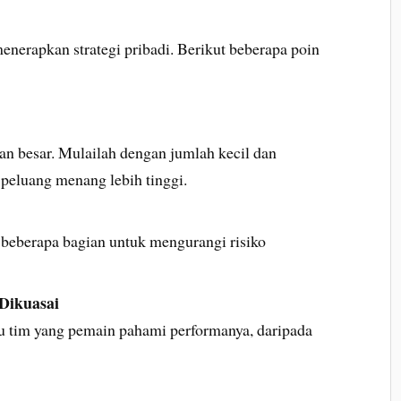
 menerapkan strategi pribadi. Berikut beberapa poin
n besar. Mulailah dengan jumlah kecil dan
 peluang menang lebih tinggi.
beberapa bagian untuk mengurangi risiko
Dikuasai
tau tim yang pemain pahami performanya, daripada