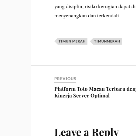
yang disiplin, risiko kerugian dapat
menyenangkan dan terkendali.
TIMUN MERAH
TIMUNMERAH
PREVIOUS
Platform Toto Macau Terbaru de
Kinerja Server Optimal
Leave a Reply