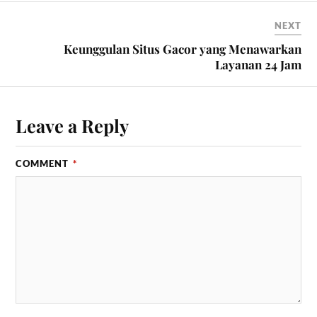
NEXT
Keunggulan Situs Gacor yang Menawarkan
Layanan 24 Jam
Leave a Reply
COMMENT
*