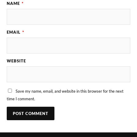
NAME
*
EMAIL
*
WEBSITE
Save my name, email, and website in this browser for the next
time I comment.