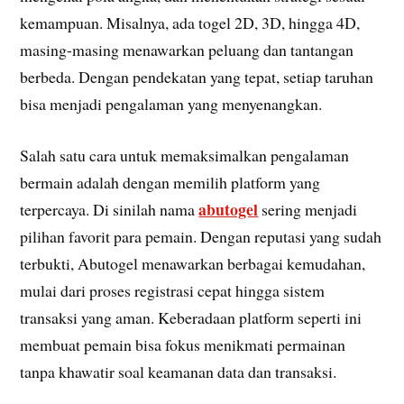
kemampuan. Misalnya, ada togel 2D, 3D, hingga 4D,
masing-masing menawarkan peluang dan tantangan
berbeda. Dengan pendekatan yang tepat, setiap taruhan
bisa menjadi pengalaman yang menyenangkan.
Salah satu cara untuk memaksimalkan pengalaman
bermain adalah dengan memilih platform yang
abutogel
terpercaya. Di sinilah nama
sering menjadi
pilihan favorit para pemain. Dengan reputasi yang sudah
terbukti, Abutogel menawarkan berbagai kemudahan,
mulai dari proses registrasi cepat hingga sistem
transaksi yang aman. Keberadaan platform seperti ini
membuat pemain bisa fokus menikmati permainan
tanpa khawatir soal keamanan data dan transaksi.