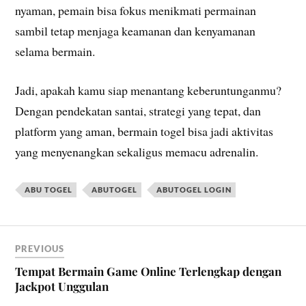
nyaman, pemain bisa fokus menikmati permainan
sambil tetap menjaga keamanan dan kenyamanan
selama bermain.
Jadi, apakah kamu siap menantang keberuntunganmu?
Dengan pendekatan santai, strategi yang tepat, dan
platform yang aman, bermain togel bisa jadi aktivitas
yang menyenangkan sekaligus memacu adrenalin.
ABU TOGEL
ABUTOGEL
ABUTOGEL LOGIN
PREVIOUS
Tempat Bermain Game Online Terlengkap dengan
Jackpot Unggulan