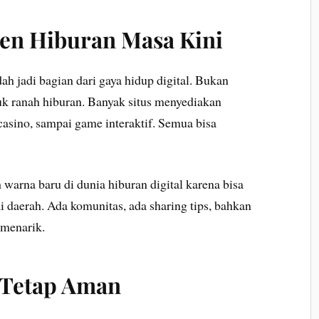
ren Hiburan Masa Kini
ah jadi bagian dari gaya hidup digital. Bukan
uk ranah hiburan. Banyak situs menyediakan
 casino, sampai game interaktif. Semua bisa
ih warna baru di dunia hiburan digital karena bisa
daerah. Ada komunitas, ada sharing tips, bahkan
 menarik.
 Tetap Aman