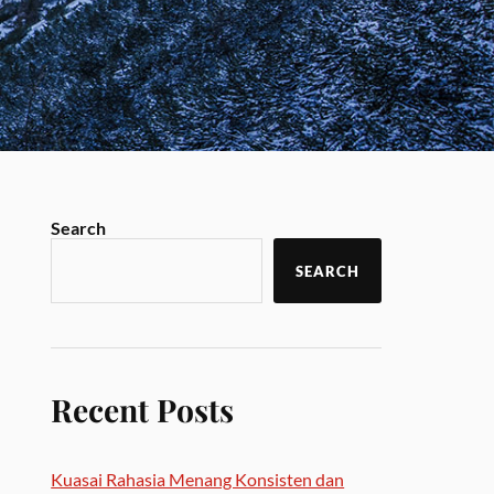
Search
SEARCH
Recent Posts
Kuasai Rahasia Menang Konsisten dan