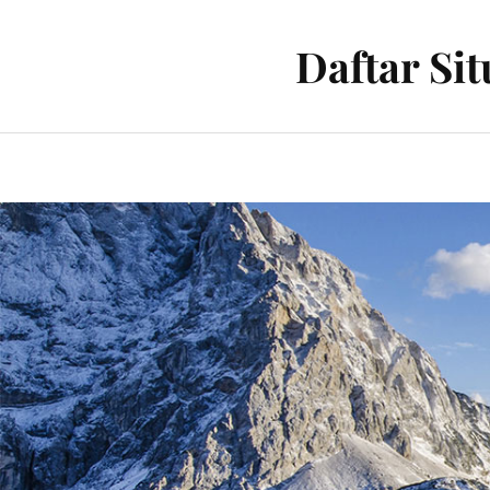
Daftar Si