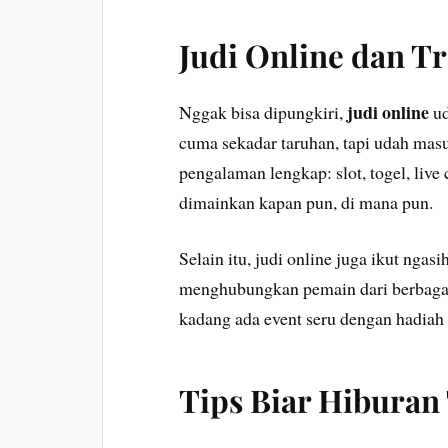
Judi Online dan T
judi online
Nggak bisa dipungkiri,
ud
cuma sekadar taruhan, tapi udah mas
pengalaman lengkap: slot, togel, live
dimainkan kapan pun, di mana pun.
Selain itu, judi online juga ikut ngas
menghubungkan pemain dari berbagai 
kadang ada event seru dengan hadiah
Tips Biar Hiburan