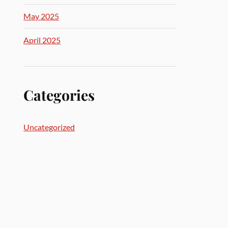
May 2025
April 2025
Categories
Uncategorized