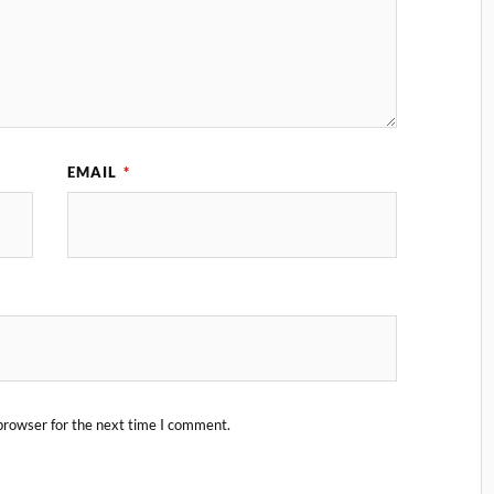
EMAIL
*
browser for the next time I comment.