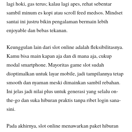
lagi hoki, gas terus; kalau lagi apes, rehat sebentar
sambil minum es kopi atau scroll feed medsos. Mindset
santai ini justru bikin pengalaman bermain lebih
enjoyable dan bebas tekanan.
Keunggulan lain dari slot online adalah fleksibilitasnya.
Kamu bisa main kapan aja dan di mana aja, cukup
modal smartphone. Mayoritas game slot sudah
dioptimalkan untuk layar mobile, jadi tampilannya tetap
smooth dan nyaman meski dimainkan sambil rebahan.
Ini jelas jadi nilai plus untuk generasi yang selalu on-
the-go dan suka hiburan praktis tanpa ribet login sana-
sini.
Pada akhirnya, slot online menawarkan paket hiburan