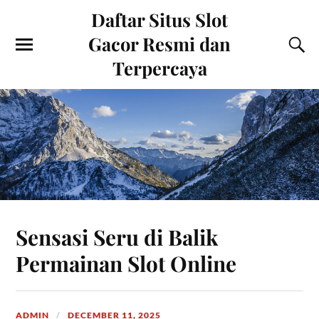
Daftar Situs Slot
Gacor Resmi dan
Terpercaya
Sensasi Seru di Balik
Permainan Slot Online
ADMIN
DECEMBER 11, 2025