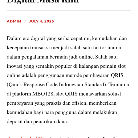
ADMIN
JULY 4, 2025
Dalam era digital yang serba cepat ini, kemudahan dan
kecepatan transaksi menjadi salah satu faktor utama
dalam pengalaman bermain judi online. Salah satu
inovasi yang semakin populer di kalangan pemain slot
online adalah penggunaan metode pembayaran QRIS
(Quick Response Code Indonesian Standard). Terutama
di platform MBO128, slot QRIS menawarkan solusi
pembayaran yang praktis dan efisien, memberikan
kemudahan bagi para pengguna dalam melakukan
deposit dan penarikan dana.