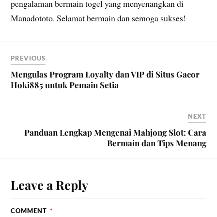
pengalaman bermain togel yang menyenangkan di
Manadototo. Selamat bermain dan semoga sukses!
PREVIOUS
Mengulas Program Loyalty dan VIP di Situs Gacor
Hoki885 untuk Pemain Setia
NEXT
Panduan Lengkap Mengenai Mahjong Slot: Cara
Bermain dan Tips Menang
Leave a Reply
COMMENT
*