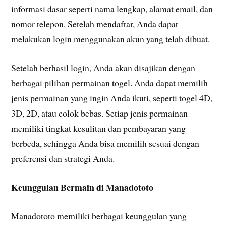
informasi dasar seperti nama lengkap, alamat email, dan
nomor telepon. Setelah mendaftar, Anda dapat
melakukan login menggunakan akun yang telah dibuat.
Setelah berhasil login, Anda akan disajikan dengan
berbagai pilihan permainan togel. Anda dapat memilih
jenis permainan yang ingin Anda ikuti, seperti togel 4D,
3D, 2D, atau colok bebas. Setiap jenis permainan
memiliki tingkat kesulitan dan pembayaran yang
berbeda, sehingga Anda bisa memilih sesuai dengan
preferensi dan strategi Anda.
Keunggulan Bermain di Manadototo
Manadototo memiliki berbagai keunggulan yang