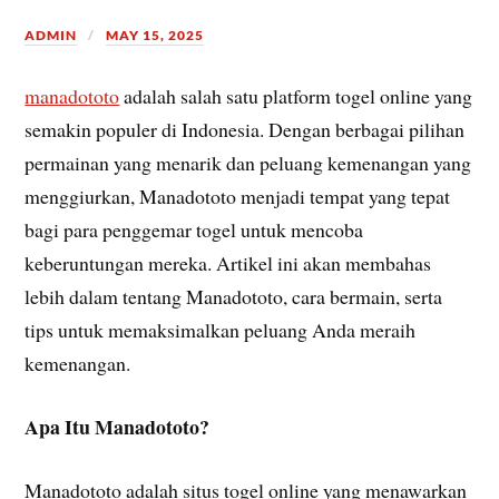
ADMIN
MAY 15, 2025
manadototo
adalah salah satu platform togel online yang
semakin populer di Indonesia. Dengan berbagai pilihan
permainan yang menarik dan peluang kemenangan yang
menggiurkan, Manadototo menjadi tempat yang tepat
bagi para penggemar togel untuk mencoba
keberuntungan mereka. Artikel ini akan membahas
lebih dalam tentang Manadototo, cara bermain, serta
tips untuk memaksimalkan peluang Anda meraih
kemenangan.
Apa Itu Manadototo?
Manadototo adalah situs togel online yang menawarkan