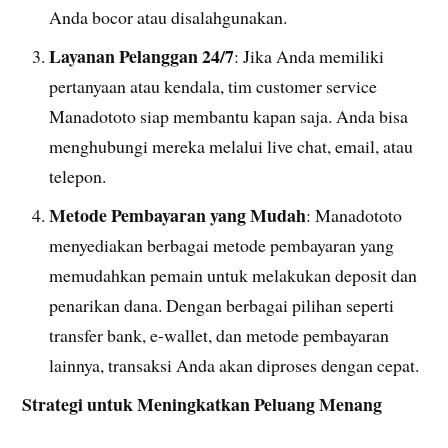
Anda bocor atau disalahgunakan.
Layanan Pelanggan 24/7
: Jika Anda memiliki
pertanyaan atau kendala, tim customer service
Manadototo siap membantu kapan saja. Anda bisa
menghubungi mereka melalui live chat, email, atau
telepon.
Metode Pembayaran yang Mudah
: Manadototo
menyediakan berbagai metode pembayaran yang
memudahkan pemain untuk melakukan deposit dan
penarikan dana. Dengan berbagai pilihan seperti
transfer bank, e-wallet, dan metode pembayaran
lainnya, transaksi Anda akan diproses dengan cepat.
Strategi untuk Meningkatkan Peluang Menang