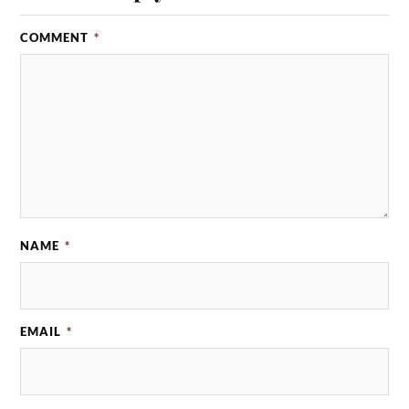
COMMENT
*
NAME
*
EMAIL
*