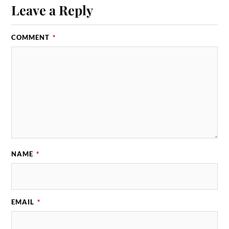
Leave a Reply
COMMENT
*
NAME
*
EMAIL
*