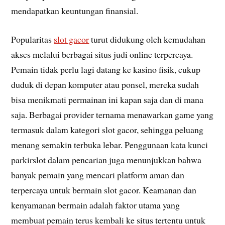
mendapatkan keuntungan finansial.
Popularitas
slot gacor
turut didukung oleh kemudahan
akses melalui berbagai situs judi online terpercaya.
Pemain tidak perlu lagi datang ke kasino fisik, cukup
duduk di depan komputer atau ponsel, mereka sudah
bisa menikmati permainan ini kapan saja dan di mana
saja. Berbagai provider ternama menawarkan game yang
termasuk dalam kategori slot gacor, sehingga peluang
menang semakin terbuka lebar. Penggunaan kata kunci
parkirslot dalam pencarian juga menunjukkan bahwa
banyak pemain yang mencari platform aman dan
terpercaya untuk bermain slot gacor. Keamanan dan
kenyamanan bermain adalah faktor utama yang
membuat pemain terus kembali ke situs tertentu untuk