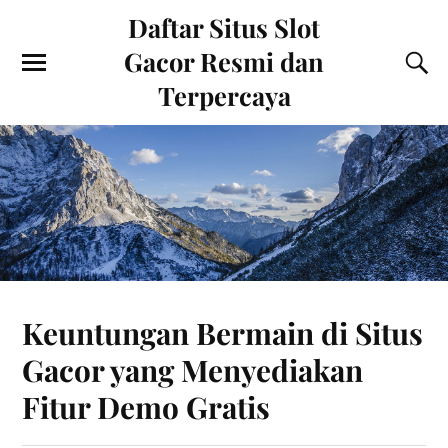
Daftar Situs Slot
Gacor Resmi dan
Terpercaya
Keuntungan Bermain di Situs
Gacor yang Menyediakan
Fitur Demo Gratis