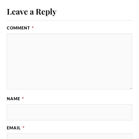
Leave a Reply
COMMENT
*
NAME
*
EMAIL
*