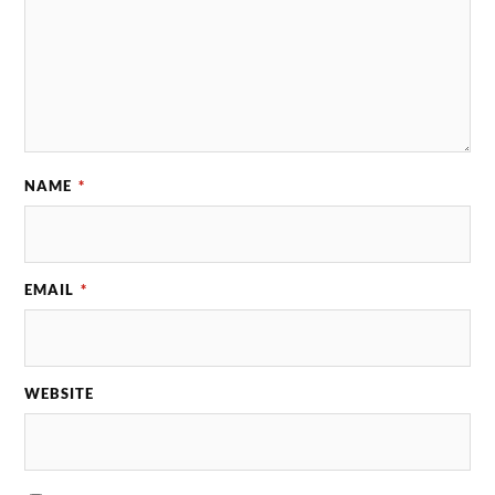
NAME
*
EMAIL
*
WEBSITE