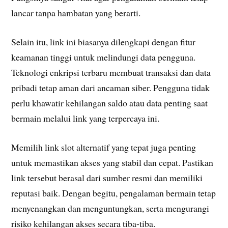
lancar tanpa hambatan yang berarti.
Selain itu, link ini biasanya dilengkapi dengan fitur
keamanan tinggi untuk melindungi data pengguna.
Teknologi enkripsi terbaru membuat transaksi dan data
pribadi tetap aman dari ancaman siber. Pengguna tidak
perlu khawatir kehilangan saldo atau data penting saat
bermain melalui link yang terpercaya ini.
Memilih link slot alternatif yang tepat juga penting
untuk memastikan akses yang stabil dan cepat. Pastikan
link tersebut berasal dari sumber resmi dan memiliki
reputasi baik. Dengan begitu, pengalaman bermain tetap
menyenangkan dan menguntungkan, serta mengurangi
risiko kehilangan akses secara tiba-tiba.