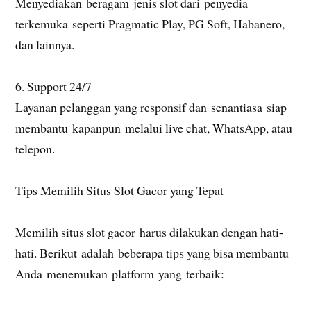
Menyediakan beragam jenis slot dari penyedia
terkemuka seperti Pragmatic Play, PG Soft, Habanero,
dan lainnya.
6. Support 24/7
Layanan pelanggan yang responsif dan senantiasa siap
membantu kapanpun melalui live chat, WhatsApp, atau
telepon.
Tips Memilih Situs Slot Gacor yang Tepat
Memilih situs slot gacor harus dilakukan dengan hati-
hati. Berikut adalah beberapa tips yang bisa membantu
Anda menemukan platform yang terbaik: