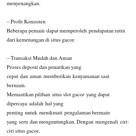
menyenangkan.
– Profit Konsisten
Beberapa pemain dapat memperoleh pendapatan rutin
dari kemenangan di situs gacor.
– Transaksi Mudah dan Aman
Proses deposit dan penarikan yang
cepat dan aman memberikan kenyamanan saat
bermain.
Memastikan pilihan situs slot gacor yang dapat
dipercaya adalah hal yang
penting untuk menikmati pengalaman bermain
yang seru dan menguntungkan. Dengan mengenali ciri-
ciri situs gacor,