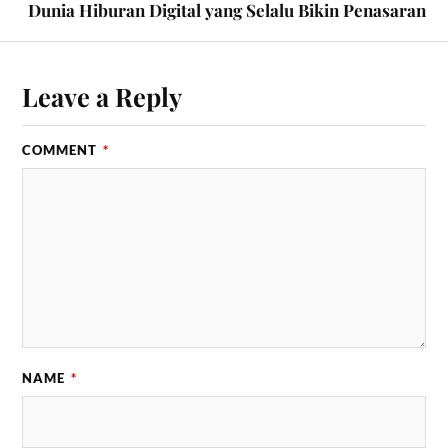
Dunia Hiburan Digital yang Selalu Bikin Penasaran
Leave a Reply
COMMENT
*
NAME
*