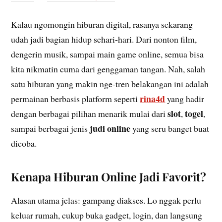
Kalau ngomongin hiburan digital, rasanya sekarang
udah jadi bagian hidup sehari-hari. Dari nonton film,
dengerin musik, sampai main game online, semua bisa
kita nikmatin cuma dari genggaman tangan. Nah, salah
satu hiburan yang makin nge-tren belakangan ini adalah
rina4d
permainan berbasis platform seperti
yang hadir
slot
togel
dengan berbagai pilihan menarik mulai dari
,
,
judi online
sampai berbagai jenis
yang seru banget buat
dicoba.
Kenapa Hiburan Online Jadi Favorit?
Alasan utama jelas: gampang diakses. Lo nggak perlu
keluar rumah, cukup buka gadget, login, dan langsung