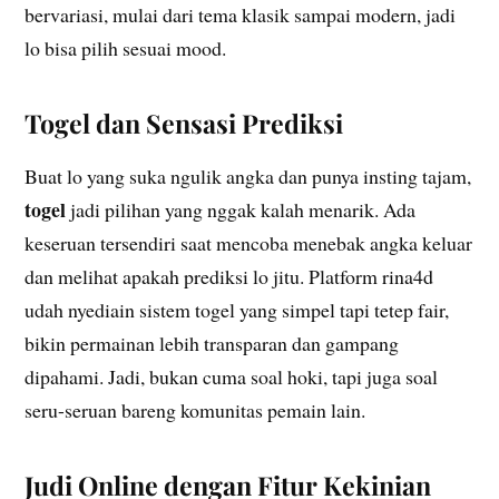
bervariasi, mulai dari tema klasik sampai modern, jadi
lo bisa pilih sesuai mood.
Togel dan Sensasi Prediksi
Buat lo yang suka ngulik angka dan punya insting tajam,
togel
jadi pilihan yang nggak kalah menarik. Ada
keseruan tersendiri saat mencoba menebak angka keluar
dan melihat apakah prediksi lo jitu. Platform rina4d
udah nyediain sistem togel yang simpel tapi tetep fair,
bikin permainan lebih transparan dan gampang
dipahami. Jadi, bukan cuma soal hoki, tapi juga soal
seru-seruan bareng komunitas pemain lain.
Judi Online dengan Fitur Kekinian