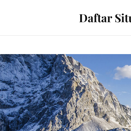
Daftar Si