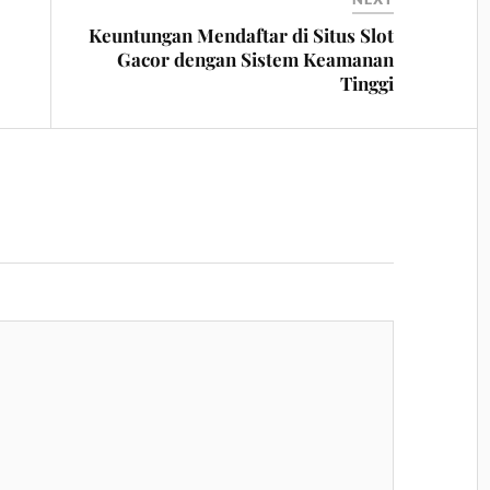
Keuntungan Mendaftar di Situs Slot
Gacor dengan Sistem Keamanan
Tinggi