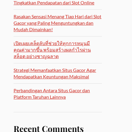
Tingkatkan Pendapatan dari Slot Online
Rasakan Sensasi Menang Tiap Hari dari Slot
Gacor yang Paling Menguntungkan dan
Mudah Dimainkan!
เปิดเผยเคล็ดลับที่ช่วยให้ทุกการหมุนมี
คุณค่ามากขึ้น พร้อมสร้างผลกำไรผ่าน
สล็อต อย่างชาญฉลาด
Strategi Memanfaatkan Situs Gacor Agar
Mendapatkan Keuntungan Maksimal
Perbandingan Antara Situs Gacor dan
Platform Taruhan Lainnya
Recent Comments