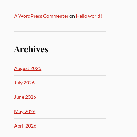
A WordPress Commenter
on
Hello world!
Archives
August 2026
July 2026
June 2026
May 2026
April 2026