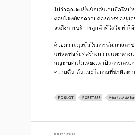
ไม่ว่าคุณจะเป็นนักเล่นเกมมือใหม่
ตอบโจทย์ทุกความต้องการของผู้เล่น ต
จนถึงการบริการลูกค้าที่ใส่ใจ ทำใ
ด้วยความมุ่งมั่นในการพัฒนาและปรั
แพลตฟอร์มที่สร้างความแตกต่างและ
สนุกกับที่นี่ไม่เพียงแต่เป็นการเล่
ความตื่นเต้นและโอกาสที่น่าติดตา
PG SLOT
PGBET888
ทดลองเล่นสล็อ
PREVIOUS