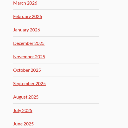
March 2026
February 2026
January 2026
December 2025
November 2025
October 2025
September 2025
August 2025
July 2025
June 2025