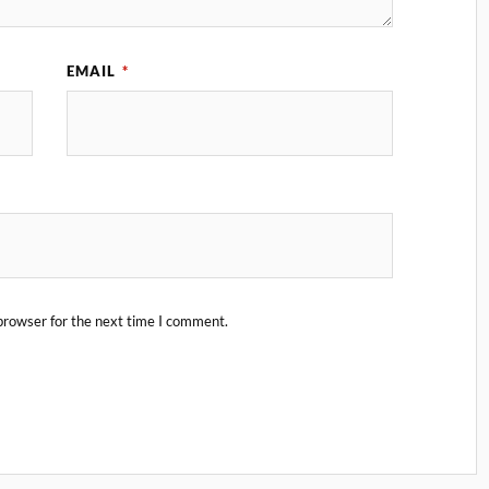
EMAIL
*
browser for the next time I comment.