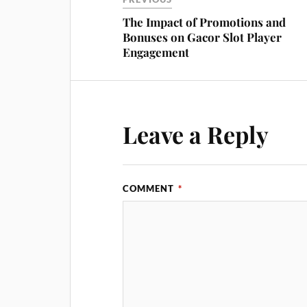
The Impact of Promotions and
Bonuses on Gacor Slot Player
Engagement
Leave a Reply
COMMENT
*