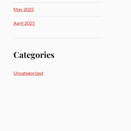
May 2025
April 2025
Categories
Uncategorized