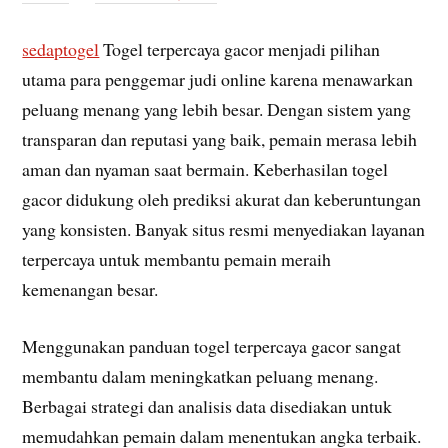
sedaptogel
Togel terpercaya gacor menjadi pilihan
utama para penggemar judi online karena menawarkan
peluang menang yang lebih besar. Dengan sistem yang
transparan dan reputasi yang baik, pemain merasa lebih
aman dan nyaman saat bermain. Keberhasilan togel
gacor didukung oleh prediksi akurat dan keberuntungan
yang konsisten. Banyak situs resmi menyediakan layanan
terpercaya untuk membantu pemain meraih
kemenangan besar.
Menggunakan panduan togel terpercaya gacor sangat
membantu dalam meningkatkan peluang menang.
Berbagai strategi dan analisis data disediakan untuk
memudahkan pemain dalam menentukan angka terbaik.