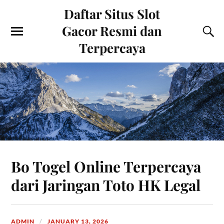
Daftar Situs Slot
Gacor Resmi dan
Terpercaya
Bo Togel Online Terpercaya
dari Jaringan Toto HK Legal
ADMIN
JANUARY 13, 2026