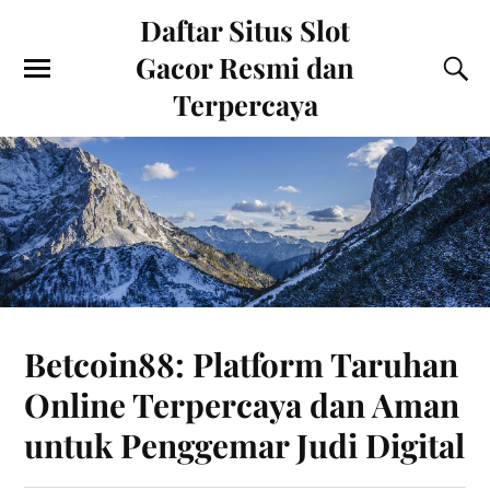
Daftar Situs Slot
Gacor Resmi dan
Terpercaya
Betcoin88: Platform Taruhan
Online Terpercaya dan Aman
untuk Penggemar Judi Digital