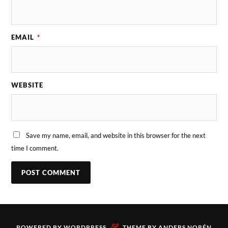
EMAIL
*
WEBSITE
Save my name, email, and website in this browser for the next
time I comment.
&
POWERED BY
WORDPRESS
THEME BY
ANDERS NORÉN