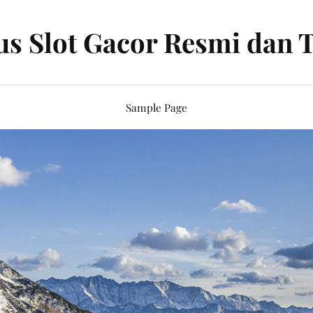
tus Slot Gacor Resmi dan 
Sample Page