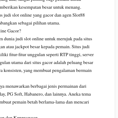
memberikan kesempatan besar untuk menang.
us judi slot online yang gacor dan agen Slot88
imbangkan sebagai pilihan utama.
line Gacor?
m dunia judi slot online untuk merujuk pada situs
 atau jackpot besar kepada pemain. Situs judi
ki fitur-fitur unggulan seperti RTP tinggi, server
gulan utama dari situs gacor adalah peluang besar
a konsisten, yang membuat pengalaman bermain
sanya menawarkan berbagai jenis permainan dari
lay, PG Soft, Habanero, dan lainnya. Aneka tema
embuat pemain betah berlama-lama dan mencari
nan dan Kepercayaan