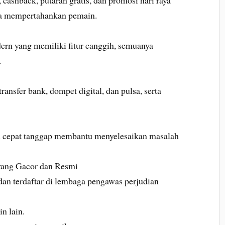
cashback, putaran gratis, dan promosi hari raya
rta mempertahankan pemain.
dern yang memiliki fitur canggih, semuanya
.
ansfer bank, dompet digital, dan pulsa, serta
 cepat tanggap membantu menyelesaikan masalah
 yang Gacor dan Resmi
 dan terdaftar di lembaga pengawas perjudian
n lain.