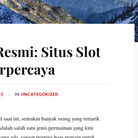
esmi: Situs Slot
rpercaya
25
IN
UNCATEGORIZED
 saat ini, semakin banyak orang yang tertarik
adalah salah satu jenis permainan yang kini
yang ada, sangat penting bagi pemain untuk