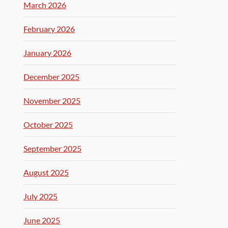
March 2026
February 2026
January 2026
December 2025
November 2025
October 2025
September 2025
August 2025
July 2025
June 2025