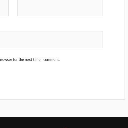
browser for the next time I comment.