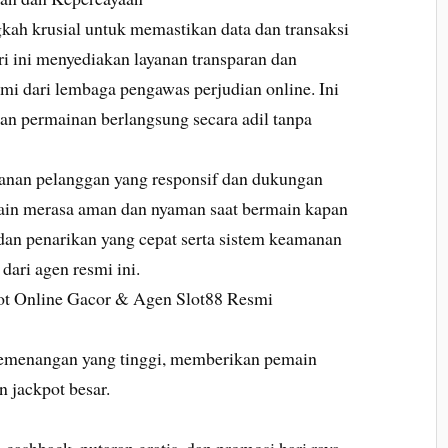
kah krusial untuk memastikan data dan transaksi
ri ini menyediakan layanan transparan dan
smi dari lembaga pengawas perjudian online. Ini
n permainan berlangsung secara adil tanpa
yanan pelanggan yang responsif dan dukungan
ain merasa aman dan nyaman saat bermain kapan
 dan penarikan yang cepat serta sistem keamanan
dari agen resmi ini.
lot Online Gacor & Agen Slot88 Resmi
 kemenangan yang tinggi, memberikan pemain
 jackpot besar.