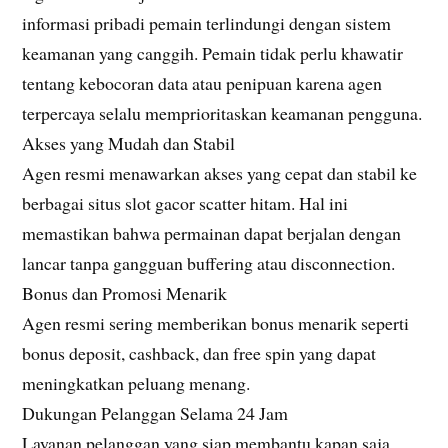
informasi pribadi pemain terlindungi dengan sistem
keamanan yang canggih. Pemain tidak perlu khawatir
tentang kebocoran data atau penipuan karena agen
terpercaya selalu memprioritaskan keamanan pengguna.
Akses yang Mudah dan Stabil
Agen resmi menawarkan akses yang cepat dan stabil ke
berbagai situs slot gacor scatter hitam. Hal ini
memastikan bahwa permainan dapat berjalan dengan
lancar tanpa gangguan buffering atau disconnection.
Bonus dan Promosi Menarik
Agen resmi sering memberikan bonus menarik seperti
bonus deposit, cashback, dan free spin yang dapat
meningkatkan peluang menang.
Dukungan Pelanggan Selama 24 Jam
Layanan pelanggan yang siap membantu kapan saja