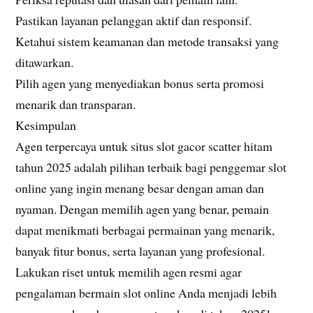
Pastikan layanan pelanggan aktif dan responsif.
Ketahui sistem keamanan dan metode transaksi yang
ditawarkan.
Pilih agen yang menyediakan bonus serta promosi
menarik dan transparan.
Kesimpulan
Agen terpercaya untuk situs slot gacor scatter hitam
tahun 2025 adalah pilihan terbaik bagi penggemar slot
online yang ingin menang besar dengan aman dan
nyaman. Dengan memilih agen yang benar, pemain
dapat menikmati berbagai permainan yang menarik,
banyak fitur bonus, serta layanan yang profesional.
Lakukan riset untuk memilih agen resmi agar
pengalaman bermain slot online Anda menjadi lebih