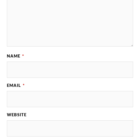
NAME
*
EMAIL
*
WEBSITE