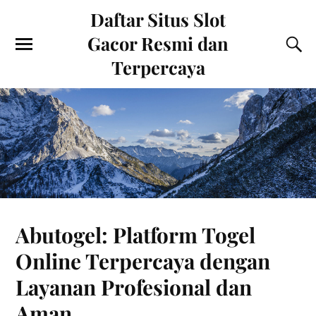
Daftar Situs Slot
Gacor Resmi dan
Terpercaya
Abutogel: Platform Togel
Online Terpercaya dengan
Layanan Profesional dan
Aman