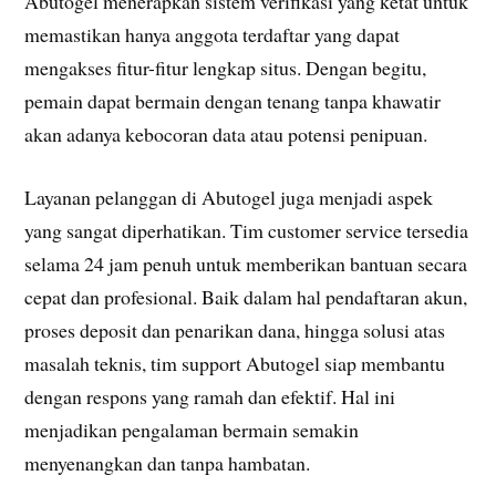
Abutogel menerapkan sistem verifikasi yang ketat untuk
memastikan hanya anggota terdaftar yang dapat
mengakses fitur-fitur lengkap situs. Dengan begitu,
pemain dapat bermain dengan tenang tanpa khawatir
akan adanya kebocoran data atau potensi penipuan.
Layanan pelanggan di Abutogel juga menjadi aspek
yang sangat diperhatikan. Tim customer service tersedia
selama 24 jam penuh untuk memberikan bantuan secara
cepat dan profesional. Baik dalam hal pendaftaran akun,
proses deposit dan penarikan dana, hingga solusi atas
masalah teknis, tim support Abutogel siap membantu
dengan respons yang ramah dan efektif. Hal ini
menjadikan pengalaman bermain semakin
menyenangkan dan tanpa hambatan.