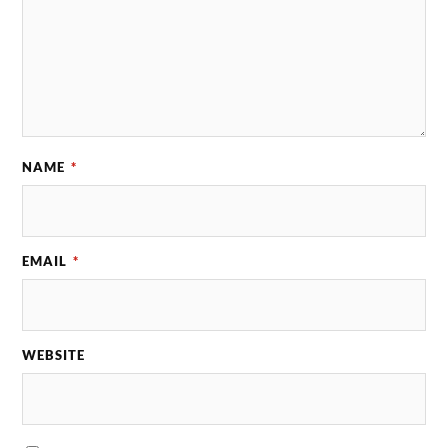
NAME
*
EMAIL
*
WEBSITE