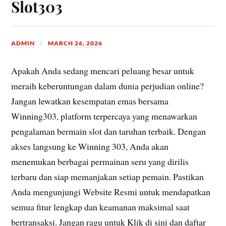
Slot303
ADMIN
MARCH 26, 2026
Apakah Anda sedang mencari peluang besar untuk
meraih keberuntungan dalam dunia perjudian online?
Jangan lewatkan kesempatan emas bersama
Winning303, platform terpercaya yang menawarkan
pengalaman bermain slot dan taruhan terbaik. Dengan
akses langsung ke Winning 303, Anda akan
menemukan berbagai permainan seru yang dirilis
terbaru dan siap memanjakan setiap pemain. Pastikan
Anda mengunjungi Website Resmi untuk mendapatkan
semua fitur lengkap dan keamanan maksimal saat
bertransaksi. Jangan ragu untuk Klik di sini dan daftar