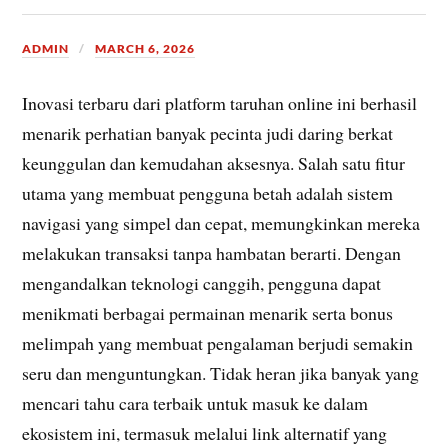
ADMIN
MARCH 6, 2026
Inovasi terbaru dari platform taruhan online ini berhasil
menarik perhatian banyak pecinta judi daring berkat
keunggulan dan kemudahan aksesnya. Salah satu fitur
utama yang membuat pengguna betah adalah sistem
navigasi yang simpel dan cepat, memungkinkan mereka
melakukan transaksi tanpa hambatan berarti. Dengan
mengandalkan teknologi canggih, pengguna dapat
menikmati berbagai permainan menarik serta bonus
melimpah yang membuat pengalaman berjudi semakin
seru dan menguntungkan. Tidak heran jika banyak yang
mencari tahu cara terbaik untuk masuk ke dalam
ekosistem ini, termasuk melalui link alternatif yang