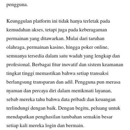
pengguna.
Keunggulan platform ini tidak hanya terletak pada
kemudahan akses, tetapi juga pada keberagaman
permainan yang ditawarkan. Mulai dari taruhan
olahraga, permainan kasino, hingga poker online,
semuanya tersedia dalam satu wadah yang lengkap dan
profesional. Berbagai fitur inovatif dan sistem keamanan
tingkat tinggi memastikan bahwa setiap transaksi
berlangsung transparan dan adil. Pengguna pun merasa
nyaman dan percaya diri dalam menikmati layanan,
sebab mereka tahu bahwa data pribadi dan keuangan
terlindungi dengan baik. Dengan begitu, peluang untuk
mendapatkan penghasilan tambahan semakin besar
setiap kali mereka login dan bermain.