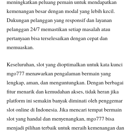
meningkatkan peluang pemain untuk mendapatkan
kemenangan besar dengan modal yang lebih kecil.
Dukungan pelanggan yang responsif dan layanan
pelanggan 24/7 memastikan setiap masalah atau
pertanyaan bisa terselesaikan dengan cepat dan
memuaskan.
Keseluruhan, slot yang dioptimalkan untuk kata kunci
mgo777 menawarkan pengalaman bermain yang
lengkap, aman, dan menguntungkan. Dengan berbagai
fitur menarik dan kemudahan akses, tidak heran jika
platform ini semakin banyak diminati oleh penggemar
slot online di Indonesia. Jika mencari tempat bermain
slot yang handal dan menyenangkan, mgo777 bisa
menjadi pilihan terbaik untuk meraih kemenangan dan