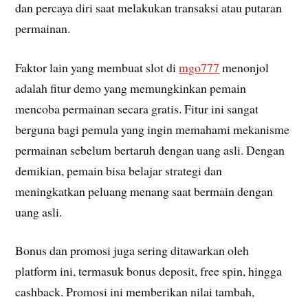
dan percaya diri saat melakukan transaksi atau putaran
permainan.
Faktor lain yang membuat slot di
mgo777
menonjol
adalah fitur demo yang memungkinkan pemain
mencoba permainan secara gratis. Fitur ini sangat
berguna bagi pemula yang ingin memahami mekanisme
permainan sebelum bertaruh dengan uang asli. Dengan
demikian, pemain bisa belajar strategi dan
meningkatkan peluang menang saat bermain dengan
uang asli.
Bonus dan promosi juga sering ditawarkan oleh
platform ini, termasuk bonus deposit, free spin, hingga
cashback. Promosi ini memberikan nilai tambah,