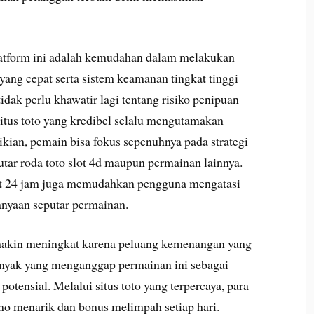
platform ini adalah kemudahan dalam melakukan
 yang cepat serta sistem keamanan tingkat tinggi
dak perlu khawatir lagi tentang risiko penipuan
situs toto yang kredibel selalu mengutamakan
ian, pemain bisa fokus sepenuhnya pada strategi
ar roda toto slot 4d maupun permainan lainnya.
rt 24 jam juga memudahkan pengguna mengatasi
anyaan seputar permainan.
semakin meningkat karena peluang kemenangan yang
Banyak yang menganggap permainan ini sebagai
potensial. Melalui situs toto yang terpercaya, para
o menarik dan bonus melimpah setiap hari.