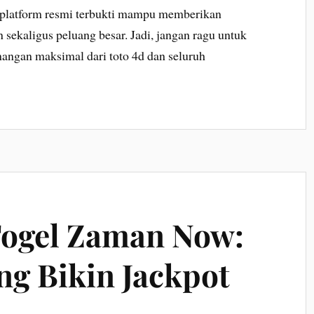
platform resmi terbukti mampu memberikan
sekaligus peluang besar. Jadi, jangan ragu untuk
angan maksimal dari toto 4d dan seluruh
Togel Zaman Now:
ng Bikin Jackpot