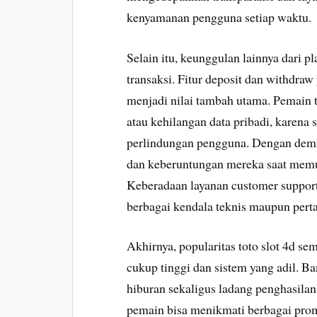
kenyamanan pengguna setiap waktu.
Selain itu, keunggulan lainnya dari 
transaksi. Fitur deposit dan withdraw
menjadi nilai tambah utama. Pemain ti
atau kehilangan data pribadi, karena 
perlindungan pengguna. Dengan demik
dan keberuntungan mereka saat memut
Keberadaan layanan customer suppo
berbagai kendala teknis maupun pert
Akhirnya, popularitas toto slot 4d 
cukup tinggi dan sistem yang adil. 
hiburan sekaligus ladang penghasilan 
pemain bisa menikmati berbagai prom