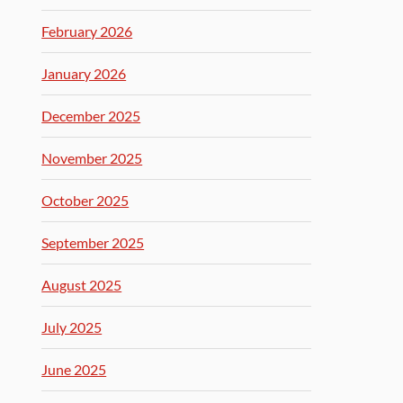
February 2026
January 2026
December 2025
November 2025
October 2025
September 2025
August 2025
July 2025
June 2025