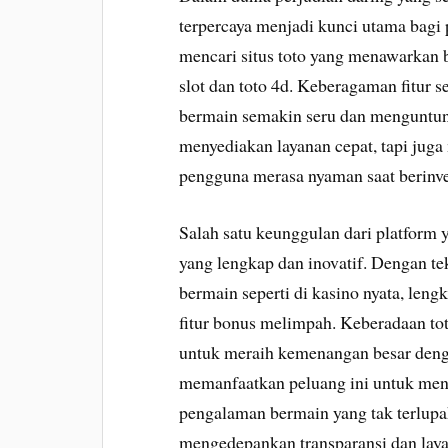
terpercaya menjadi kunci utama bagi 
mencari situs toto yang menawarkan 
slot dan toto 4d. Keberagaman fitur
bermain semakin seru dan menguntungk
menyediakan layanan cepat, tapi juga
pengguna merasa nyaman saat berinve
Salah satu keunggulan dari platform
yang lengkap dan inovatif. Dengan te
bermain seperti di kasino nyata, len
fitur bonus melimpah. Keberadaan to
untuk meraih kemenangan besar den
memanfaatkan peluang ini untuk me
pengalaman bermain yang tak terlupak
mengedepankan transparansi dan lay