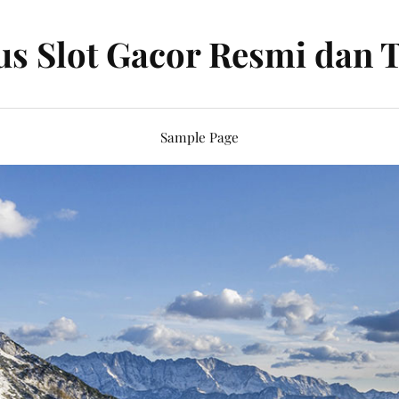
tus Slot Gacor Resmi dan 
Sample Page