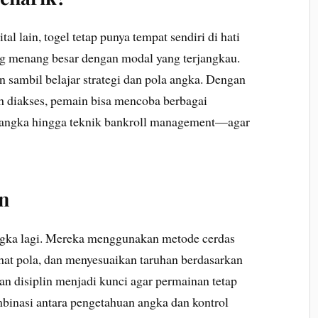
al lain, togel tetap punya tempat sendiri di hati
ng menang besar dengan modal yang terjangkau.
n sambil belajar strategi dan pola angka. Dengan
h diakses, pemain bisa mencoba berbagai
n angka hingga teknik bankroll management—agar
an
gka lagi. Mereka menggunakan metode cerdas
lihat pola, dan menyesuaikan taruhan berdasarkan
an disiplin menjadi kunci agar permainan tetap
mbinasi antara pengetahuan angka dan kontrol