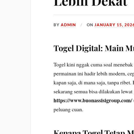
Lebih Dekat
BY
ADMIN
ON
JANUARY 15, 202
Togel Digital: Main 
Togel kini nggak cuma soal menebak 
permainan ini hadir lebih modern, ce
kapan saja, di mana saja, tanpa ribet.
sekarang semua bisa dilakukan lewat
https://www.buonassisigroup.com/
peluang cuan.
Kenapa Togel Tetap M