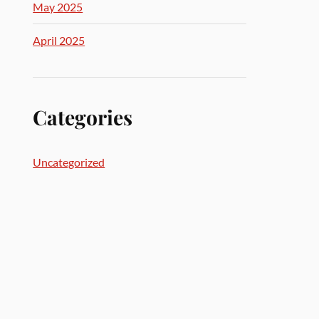
May 2025
April 2025
Categories
Uncategorized