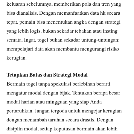
keluaran sebelumnya, memberikan pola dan tren yang
bisa dianalisis. Dengan memanfaatkan data hk secara
tepat, pemain bisa menentukan angka dengan strategi
yang lebih logis, bukan sekadar tebakan atau insting
semata. Ingat, togel bukan sekadar untung-untungan;
mempelajari data akan membantu mengurangi risiko
kerugian.
Tetapkan Batas dan Strategi Modal
Bermain togel tanpa spekulasi berlebihan berarti
mengatur modal dengan bijak. Tentukan berapa besar
modal harian atau mingguan yang siap Anda
pertaruhkan. Jangan tergoda untuk mengejar kerugian
dengan menambah taruhan secara drastis. Dengan
disiplin modal, setiap keputusan bermain akan lebih