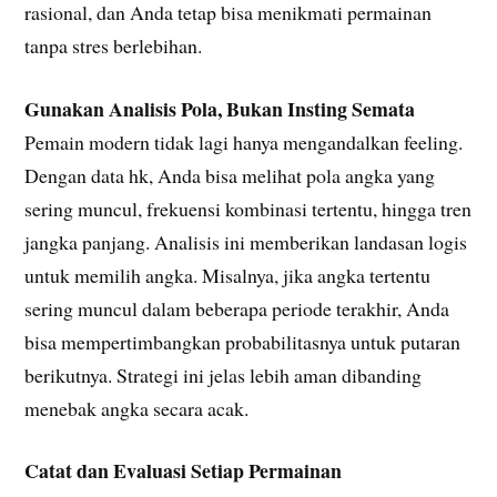
rasional, dan Anda tetap bisa menikmati permainan
tanpa stres berlebihan.
Gunakan Analisis Pola, Bukan Insting Semata
Pemain modern tidak lagi hanya mengandalkan feeling.
Dengan data hk, Anda bisa melihat pola angka yang
sering muncul, frekuensi kombinasi tertentu, hingga tren
jangka panjang. Analisis ini memberikan landasan logis
untuk memilih angka. Misalnya, jika angka tertentu
sering muncul dalam beberapa periode terakhir, Anda
bisa mempertimbangkan probabilitasnya untuk putaran
berikutnya. Strategi ini jelas lebih aman dibanding
menebak angka secara acak.
Catat dan Evaluasi Setiap Permainan