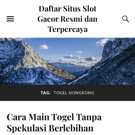
Daftar Situs Slot
Gacor Resmi dan
Terpercaya
TAG:
TOGEL HONGKONG
Cara Main Togel Tanpa
Spekulasi Berlebihan