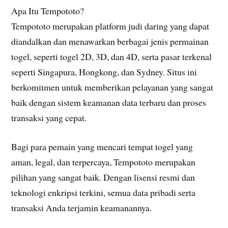
Apa Itu Tempototo?
Tempototo merupakan platform judi daring yang dapat
diandalkan dan menawarkan berbagai jenis permainan
togel, seperti togel 2D, 3D, dan 4D, serta pasar terkenal
seperti Singapura, Hongkong, dan Sydney. Situs ini
berkomitmen untuk memberikan pelayanan yang sangat
baik dengan sistem keamanan data terbaru dan proses
transaksi yang cepat.
Bagi para pemain yang mencari tempat togel yang
aman, legal, dan terpercaya, Tempototo merupakan
pilihan yang sangat baik. Dengan lisensi resmi dan
teknologi enkripsi terkini, semua data pribadi serta
transaksi Anda terjamin keamanannya.