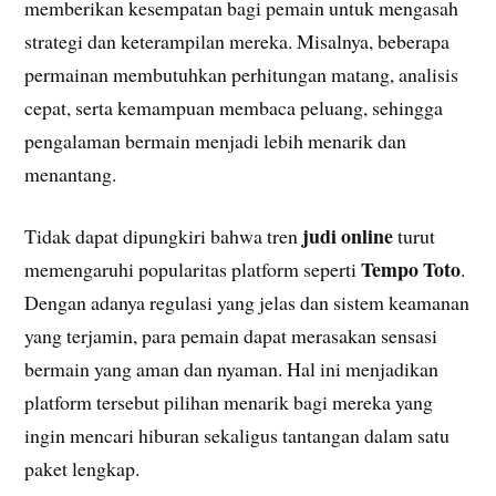
memberikan kesempatan bagi pemain untuk mengasah
strategi dan keterampilan mereka. Misalnya, beberapa
permainan membutuhkan perhitungan matang, analisis
cepat, serta kemampuan membaca peluang, sehingga
pengalaman bermain menjadi lebih menarik dan
menantang.
judi online
Tidak dapat dipungkiri bahwa tren
turut
Tempo Toto
memengaruhi popularitas platform seperti
.
Dengan adanya regulasi yang jelas dan sistem keamanan
yang terjamin, para pemain dapat merasakan sensasi
bermain yang aman dan nyaman. Hal ini menjadikan
platform tersebut pilihan menarik bagi mereka yang
ingin mencari hiburan sekaligus tantangan dalam satu
paket lengkap.