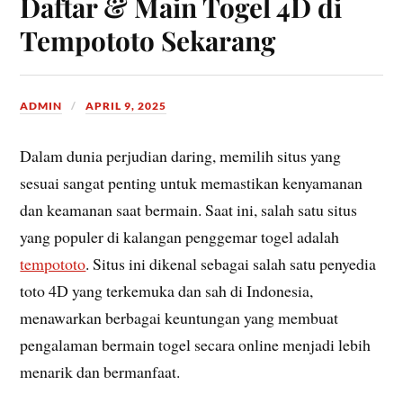
Daftar & Main Togel 4D di
Tempototo Sekarang
ADMIN
APRIL 9, 2025
Dalam dunia perjudian daring, memilih situs yang
sesuai sangat penting untuk memastikan kenyamanan
dan keamanan saat bermain. Saat ini, salah satu situs
yang populer di kalangan penggemar togel adalah
tempototo
. Situs ini dikenal sebagai salah satu penyedia
toto 4D yang terkemuka dan sah di Indonesia,
menawarkan berbagai keuntungan yang membuat
pengalaman bermain togel secara online menjadi lebih
menarik dan bermanfaat.