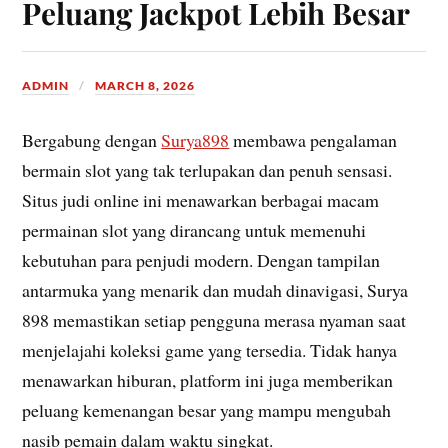
Peluang Jackpot Lebih Besar
ADMIN
MARCH 8, 2026
Bergabung dengan
Surya898
membawa pengalaman
bermain slot yang tak terlupakan dan penuh sensasi.
Situs judi online ini menawarkan berbagai macam
permainan slot yang dirancang untuk memenuhi
kebutuhan para penjudi modern. Dengan tampilan
antarmuka yang menarik dan mudah dinavigasi, Surya
898 memastikan setiap pengguna merasa nyaman saat
menjelajahi koleksi game yang tersedia. Tidak hanya
menawarkan hiburan, platform ini juga memberikan
peluang kemenangan besar yang mampu mengubah
nasib pemain dalam waktu singkat.