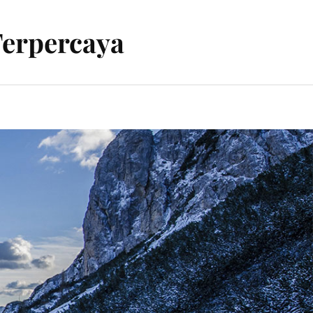
Terpercaya