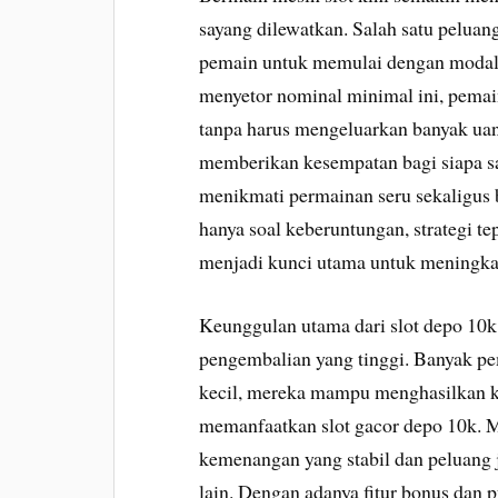
sayang dilewatkan. Salah satu pelua
pemain untuk memulai dengan modal k
menyetor nominal minimal ini, pema
tanpa harus mengeluarkan banyak uang 
memberikan kesempatan bagi siapa s
menikmati permainan seru sekaligus b
hanya soal keberuntungan, strategi t
menjadi kunci utama untuk meningka
Keunggulan utama dari slot depo 10k
pengembalian yang tinggi. Banyak 
kecil, mereka mampu menghasilkan ke
memanfaatkan slot gacor depo 10k. M
kemenangan yang stabil dan peluang 
lain. Dengan adanya fitur bonus dan 