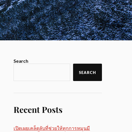
Search
SEARCH
Recent Posts
เปิดเผยเคล็ดลับที่ช่วยให้ทุกการหมุนมี