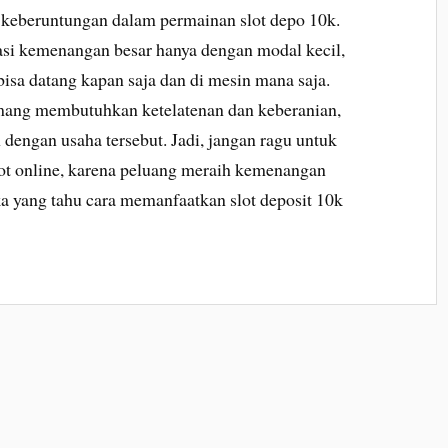
 keberuntungan dalam permainan slot depo 10k.
si kemenangan besar hanya dengan modal kecil,
a datang kapan saja dan di mesin mana saja.
ang membutuhkan ketelatenan dan keberanian,
dengan usaha tersebut. Jadi, jangan ragu untuk
lot online, karena peluang meraih kemenangan
ka yang tahu cara memanfaatkan slot deposit 10k