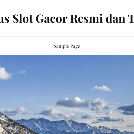
tus Slot Gacor Resmi dan 
Sample Page