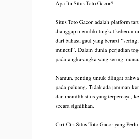
Apa Itu Situs Toto Gacor?
Situs Toto Gacor adalah platform ta
dianggap memiliki tingkat keberuntun
dari bahasa gaul yang berarti “serin
muncul”. Dalam dunia perjudian togel
pada angka-angka yang sering muncul
Namun, penting untuk diingat bahwa
pada peluang. Tidak ada jaminan kem
dan memilih situs yang terpercaya,
secara signifikan.
Ciri-Ciri Situs Toto Gacor yang Perlu