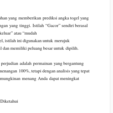
ruhan yang memberikan prediksi angka togel yang
gan yang tinggi. Istilah “Gacor” sendiri berasal
g keluar” atau “mudah
, istilah ini digunakan untuk merujuk
 dan memiliki peluang besar untuk dipilih.
 perjudian adalah permainan yang bergantung
enangan 100%, tetapi dengan analisis yang tepat
 kemungkinan menang Anda dapat meningkat
 Diketahui