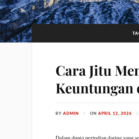
TA
Cara Jitu Me
Keuntungan d
BY
ADMIN
ON
APRIL 12, 2026
Dalam dunia perjudian daring yang 