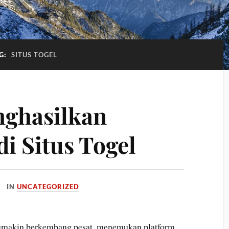
G:
SITUS TOGEL
nghasilkan
i Situs Togel
IN
UNCATEGORIZED
semakin berkembang pesat, menemukan platform