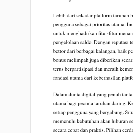
Lebih dari sekadar platform taruha
pengguna sebagai prioritas utama. Ino
untuk menghadirkan fitur-fitur mena
pengelolaan saldo. Dengan reputasi t
bettor dari berbagai kalangan, baik 
bonus melimpah juga diberikan seca
terus berpartisipasi dan meraih keme
fondasi utama dari keberhasilan platf
Dalam dunia digital yang penuh tanta
utama bagi pecinta taruhan daring. 
setiap pengguna yang bergabung. Sit
memenuhi kebutuhan akan hiburan sek
secara cepat dan praktis. Pilihan ce