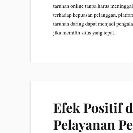
taruhan online tanpa harus mening
terhadap kepuasan pelanggan, platf
taruhan daring dapat menjadi peng
jika memilih situs yang tepat.
Efek Positif
Pelayanan Pe