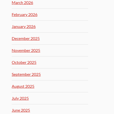
March 2026
February 2026
January 2026
December 2025
November 2025
October 2025
September 2025
August 2025
July 2025
June 2025