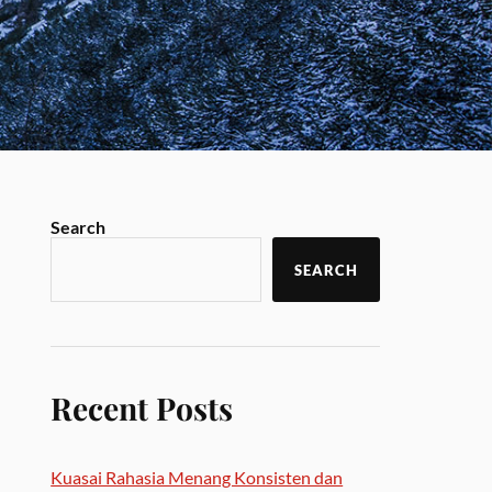
Search
SEARCH
Recent Posts
Kuasai Rahasia Menang Konsisten dan