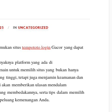
25
IN
UNCATEGORIZED
emukan situs
tempototo login
Gacor yang dapat
yaknya platform yang ada di
pemain untuk memilih situs yang bukan hanya
 tinggi, tetapi juga menjamin keamanan dan
ni akan memberikan ulasan mendalam
yang membedakannya, serta tips dalam memilih
n peluang kemenangan Anda.