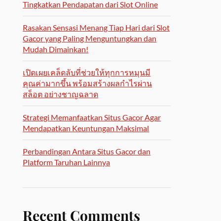
Tingkatkan Pendapatan dari Slot Online
Rasakan Sensasi Menang Tiap Hari dari Slot
Gacor yang Paling Menguntungkan dan
Mudah Dimainkan!
เปิดเผยเคล็ดลับที่ช่วยให้ทุกการหมุนมี
คุณค่ามากขึ้น พร้อมสร้างผลกำไรผ่าน
สล็อต อย่างชาญฉลาด
Strategi Memanfaatkan Situs Gacor Agar
Mendapatkan Keuntungan Maksimal
Perbandingan Antara Situs Gacor dan
Platform Taruhan Lainnya
Recent Comments