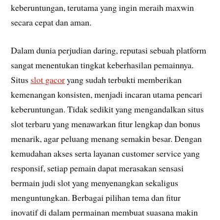
keberuntungan, terutama yang ingin meraih maxwin
secara cepat dan aman.
Dalam dunia perjudian daring, reputasi sebuah platform
sangat menentukan tingkat keberhasilan pemainnya.
Situs
slot gacor
yang sudah terbukti memberikan
kemenangan konsisten, menjadi incaran utama pencari
keberuntungan. Tidak sedikit yang mengandalkan situs
slot terbaru yang menawarkan fitur lengkap dan bonus
menarik, agar peluang menang semakin besar. Dengan
kemudahan akses serta layanan customer service yang
responsif, setiap pemain dapat merasakan sensasi
bermain judi slot yang menyenangkan sekaligus
menguntungkan. Berbagai pilihan tema dan fitur
inovatif di dalam permainan membuat suasana makin