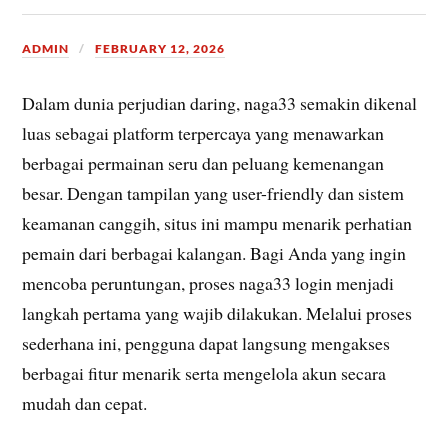
ADMIN
FEBRUARY 12, 2026
Dalam dunia perjudian daring, naga33 semakin dikenal
luas sebagai platform terpercaya yang menawarkan
berbagai permainan seru dan peluang kemenangan
besar. Dengan tampilan yang user-friendly dan sistem
keamanan canggih, situs ini mampu menarik perhatian
pemain dari berbagai kalangan. Bagi Anda yang ingin
mencoba peruntungan, proses naga33 login menjadi
langkah pertama yang wajib dilakukan. Melalui proses
sederhana ini, pengguna dapat langsung mengakses
berbagai fitur menarik serta mengelola akun secara
mudah dan cepat.