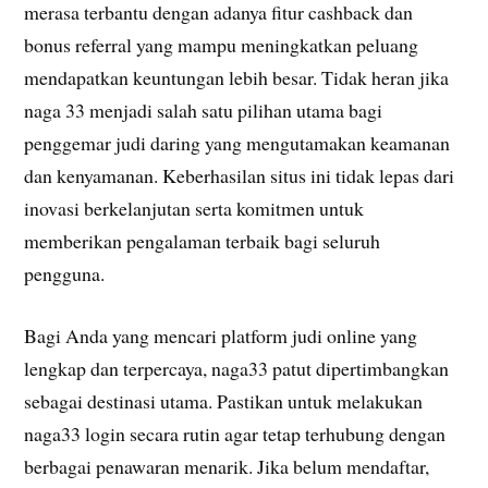
merasa terbantu dengan adanya fitur cashback dan
bonus referral yang mampu meningkatkan peluang
mendapatkan keuntungan lebih besar. Tidak heran jika
naga 33 menjadi salah satu pilihan utama bagi
penggemar judi daring yang mengutamakan keamanan
dan kenyamanan. Keberhasilan situs ini tidak lepas dari
inovasi berkelanjutan serta komitmen untuk
memberikan pengalaman terbaik bagi seluruh
pengguna.
Bagi Anda yang mencari platform judi online yang
lengkap dan terpercaya, naga33 patut dipertimbangkan
sebagai destinasi utama. Pastikan untuk melakukan
naga33 login secara rutin agar tetap terhubung dengan
berbagai penawaran menarik. Jika belum mendaftar,