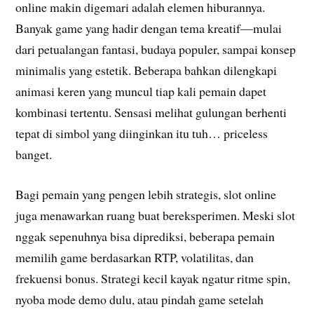
online makin digemari adalah elemen hiburannya.
Banyak game yang hadir dengan tema kreatif—mulai
dari petualangan fantasi, budaya populer, sampai konsep
minimalis yang estetik. Beberapa bahkan dilengkapi
animasi keren yang muncul tiap kali pemain dapet
kombinasi tertentu. Sensasi melihat gulungan berhenti
tepat di simbol yang diinginkan itu tuh… priceless
banget.
Bagi pemain yang pengen lebih strategis, slot online
juga menawarkan ruang buat bereksperimen. Meski slot
nggak sepenuhnya bisa diprediksi, beberapa pemain
memilih game berdasarkan RTP, volatilitas, dan
frekuensi bonus. Strategi kecil kayak ngatur ritme spin,
nyoba mode demo dulu, atau pindah game setelah