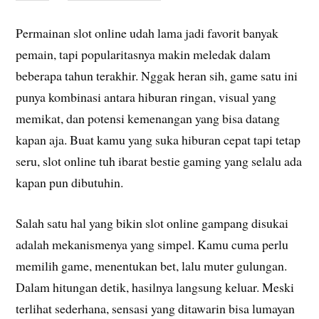
Permainan slot online udah lama jadi favorit banyak
pemain, tapi popularitasnya makin meledak dalam
beberapa tahun terakhir. Nggak heran sih, game satu ini
punya kombinasi antara hiburan ringan, visual yang
memikat, dan potensi kemenangan yang bisa datang
kapan aja. Buat kamu yang suka hiburan cepat tapi tetap
seru, slot online tuh ibarat bestie gaming yang selalu ada
kapan pun dibutuhin.
Salah satu hal yang bikin slot online gampang disukai
adalah mekanismenya yang simpel. Kamu cuma perlu
memilih game, menentukan bet, lalu muter gulungan.
Dalam hitungan detik, hasilnya langsung keluar. Meski
terlihat sederhana, sensasi yang ditawarin bisa lumayan