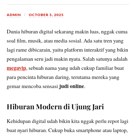
ADMIN
OCTOBER 5, 2025
Dunia hiburan digital sekarang makin luas, nggak cuma
soal film, musik, atau media sosial. Ada satu tren yang
lagi rame dibicarain, yaitu platform interaktif yang bikin
pengalaman seru jadi makin nyata. Salah satunya adalah
megavip
, sebuah nama yang udah cukup familiar buat
para pencinta hiburan daring, terutama mereka yang
judi online
gemar mencoba sensasi
.
Hiburan Modern di Ujung Jari
Kehidupan digital udah bikin kita nggak perlu repot lagi
buat nyari hiburan. Cukup buka smartphone atau laptop,