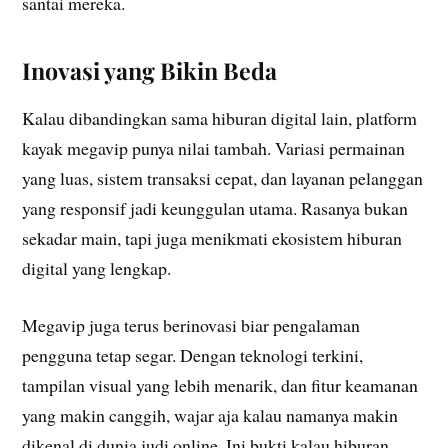
santai mereka.
Inovasi yang Bikin Beda
Kalau dibandingkan sama hiburan digital lain, platform
kayak megavip punya nilai tambah. Variasi permainan
yang luas, sistem transaksi cepat, dan layanan pelanggan
yang responsif jadi keunggulan utama. Rasanya bukan
sekadar main, tapi juga menikmati ekosistem hiburan
digital yang lengkap.
Megavip juga terus berinovasi biar pengalaman
pengguna tetap segar. Dengan teknologi terkini,
tampilan visual yang lebih menarik, dan fitur keamanan
yang makin canggih, wajar aja kalau namanya makin
dikenal di dunia judi online. Ini bukti kalau hiburan