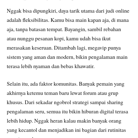
Nggak bisa dipungkiri, daya tarik utama dari judi online
adalah fleksibilitas. Kamu bisa main kapan aja, di mana
aja, tanpa batasan tempat. Bayangin, sambil rebahan
atau nunggu pesanan kopi, kamu udah bisa ikut
merasakan keseruan. Ditambah lagi, megavip punya
sistem yang aman dan modern, bikin pengalaman main
terasa lebih nyaman dan bebas khawatir.
Selain itu, ada faktor komunitas. Banyak pemain yang
akhirnya ketemu teman baru lewat forum atau grup
khusus. Dari sekadar ngobrol strategi sampai sharing
pengalaman seru, semua itu bikin hiburan digital terasa
lebih hidup. Nggak heran kalau makin banyak orang
yang kecantol dan menjadikan ini bagian dari rutinitas