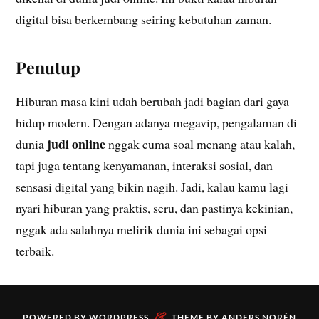
digital bisa berkembang seiring kebutuhan zaman.
Penutup
Hiburan masa kini udah berubah jadi bagian dari gaya
hidup modern. Dengan adanya megavip, pengalaman di
judi online
dunia
nggak cuma soal menang atau kalah,
tapi juga tentang kenyamanan, interaksi sosial, dan
sensasi digital yang bikin nagih. Jadi, kalau kamu lagi
nyari hiburan yang praktis, seru, dan pastinya kekinian,
nggak ada salahnya melirik dunia ini sebagai opsi
terbaik.
&
POWERED BY
WORDPRESS
THEME BY
ANDERS NORÉN