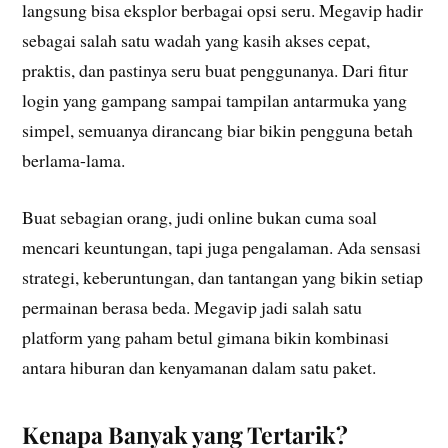
langsung bisa eksplor berbagai opsi seru. Megavip hadir
sebagai salah satu wadah yang kasih akses cepat,
praktis, dan pastinya seru buat penggunanya. Dari fitur
login yang gampang sampai tampilan antarmuka yang
simpel, semuanya dirancang biar bikin pengguna betah
berlama-lama.
Buat sebagian orang, judi online bukan cuma soal
mencari keuntungan, tapi juga pengalaman. Ada sensasi
strategi, keberuntungan, dan tantangan yang bikin setiap
permainan berasa beda. Megavip jadi salah satu
platform yang paham betul gimana bikin kombinasi
antara hiburan dan kenyamanan dalam satu paket.
Kenapa Banyak yang Tertarik?