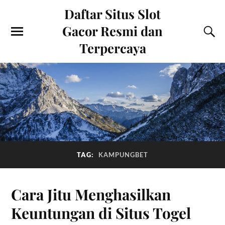
Daftar Situs Slot
Gacor Resmi dan
Terpercaya
TAG:
KAMPUNGBET
Cara Jitu Menghasilkan
Keuntungan di Situs Togel