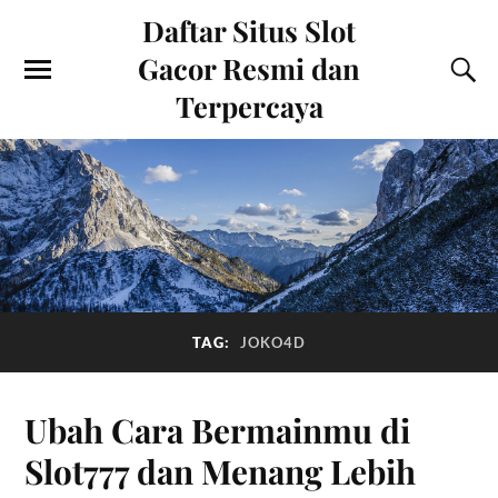
Daftar Situs Slot
Gacor Resmi dan
Terpercaya
TAG:
JOKO4D
Ubah Cara Bermainmu di
Slot777 dan Menang Lebih